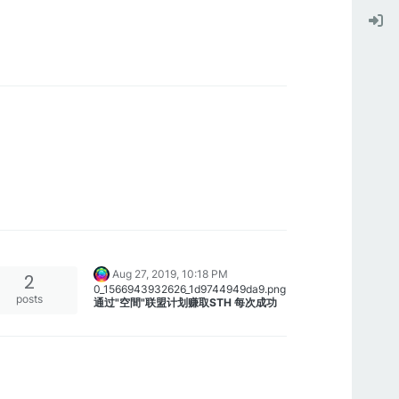
Aug 27, 2019, 10:18 PM
2
0_1566943932626_1d9744949da9.png
posts
通过"空間"联盟计划赚取STH 每次成功
推薦遊戲，享受1％的STH獎勵 。
可供下載 "空間"
https://dexgames.net
在特殊部分中指明邀請您的玩家的帳戶。
您將在遊戲“太空”中獲得所有勝利的+
1％STH。
SmartHoldem Coin（STH）是XBTS
將游戲推薦給其他玩家，以獲得遊戲中所
DEX Exchange的核心（核心）資產。
有勝利的+ 1％STH。
每個持有STH的人都有權從XBTS分散交
在XBTS之外，STH是分散遊戲平台