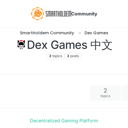
Community
SmartHoldem Community
Dex Games
Dex Games 中文
2
topics
2
posts
2
topics
Decentralized Gaming Platform