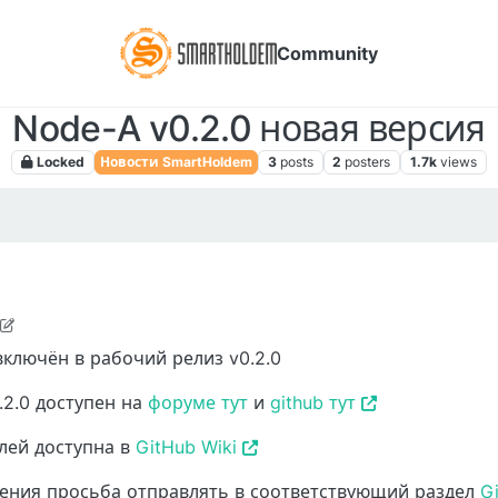
Community
Node-A v0.2.0 новая версия
Locked
Новости SmartHoldem
3
posts
2
posters
1.7k
views
9, 2018, 2:18 PM
включён в рабочий релиз v0.2.0
2.0 доступен на
форуме тут
и
github тут
лей доступна в
GitHub Wiki
ения просьба отправлять в соответствующий раздел
G