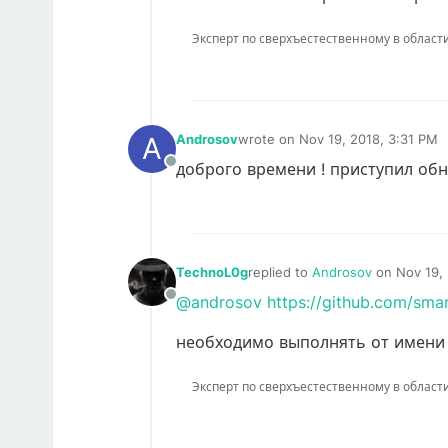
Эксперт по сверхъестественному в области IT
A
Androsov
wrote on
Nov 19, 2018, 3:31 PM
last edited by
доброго времени ! приступил об
Offline
TechnoL0g
replied to
Androsov
on
Nov 19,
last edited by
@androsov
https://github.com/sm
Offline
необходимо выполнять от имени
Эксперт по сверхъестественному в области IT