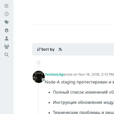
Sort by
TechnoL0g
wrote on
Nov 19, 2018, 2:13 PM
last edited by TechnoL0g
Nov 1
Node-A staging протестирован и 
Offline
Полный список изменений v0.
Инструкция обновления моду
Технические проблемы и реш