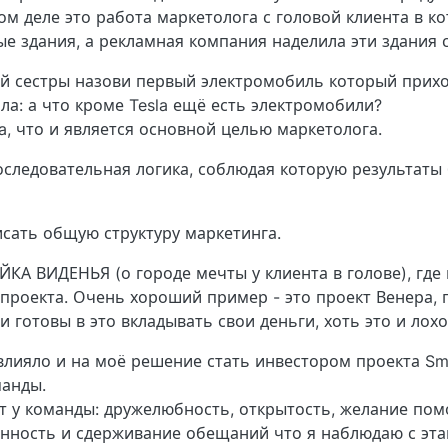
м деле это работа маркетолога с головой клиента в к
ые здания, а рекламная компания наделила эти здания
ей сестры назови первый электромобиль который приход
ила: а что кроме Tesla ещё есть электромобили?
la, что и является основной целью маркетолога.
последовательная логика, соблюдая которую результаты 
сать общую структуру маркетинга.
КА ВИДЕНЬЯ (о городе мечты у клиента в голове), где
роекта. Очень хороший пример - это проект Венера, г
 готовы в это вкладывать свои деньги, хоть это и лохо
влияло и на моё решение стать инвестором проекта Sm
манды.
т у команды: дружелюбность, открытость, желание пом
нность и сдерживание обещаний что я наблюдаю с этап