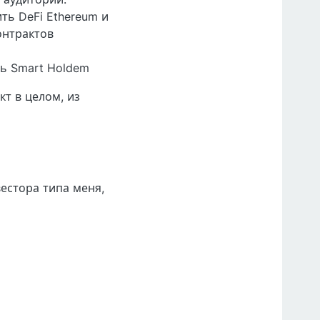
ть DeFi Ethereum и
онтрактов
ть Smart Holdem
т в целом, из
естора типа меня,