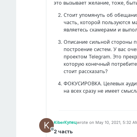
это вызывает желание, тоже, быт
Стоит упомянуть об обещани
часть, которой пользуются ма
являетесь скамерами и выпо
Описание сильной стороны пр
построение систем. У вас оч
проектом Telegram. Это прекр
которую конечный потребител
стоит рассказать?
ФОКУСИРОВКА. Целевых аудит
на всех сразу не имеет смысл
K
KiberКупец
wrote on
May 10, 2021, 5:32 A
last edited by
2 часть
Offline