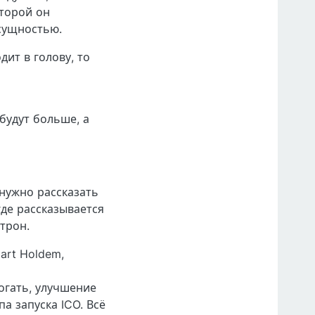
оторой он
 сущностью.
ит в голову, то
будут больше, а
 нужно рассказать
де рассказывается
трон.
art Holdem,
огать, улучшение
а запуска ICO. Всё