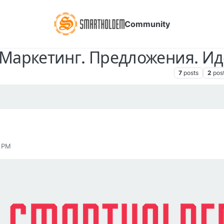
Community
Маркетинг. Предложения. Иде
Ссылки, пресс-релизы, медиа-материалы SmartHoldem
7
posts
2
pos
4 PM