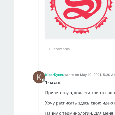
IT innovations
K
KiberКупец
wrote on
May 10, 2021, 5:30 A
last edited by KiberКупец
May 1
1 часть
Offline
Приветствую, коллеги крипто-акти
Хочу расписать здесь свою идею 
Начну с терминологии. Для меня м