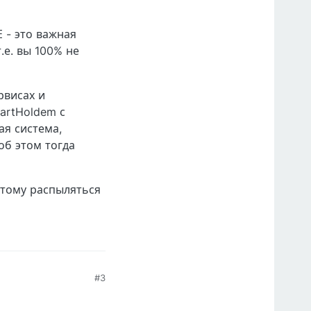
 - это важная
.е. вы 100% не
рвисах и
artHoldem с
ая система,
об этом тогда
этому распыляться
#3