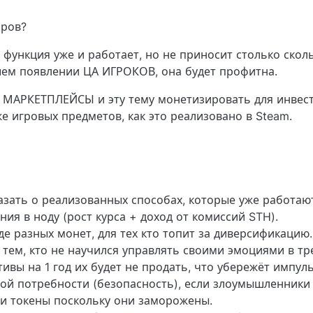
оров?
ь функция уже и работает, но не приносит столько скол
ем появлении ЦА ИГРОКОВ, она будет профитна.
 МАРКЕТПЛЕЙСЫ и эту тему монетизировать для инвес
 игровых предметов, как это реализовано в Steam.
азать о реализованных способах, которые уже работаю
я в ноду (рост курса + доход от комиссий STH).
е разных монет, для тех кто топит за диверсификацию.
тем, кто не научился управлять своими эмоциями в тр
тивы на 1 год их будет не продать, что убережёт импу
ой потребности (безопасность), если злоумышленники 
сти токены поскольку они заморожены.