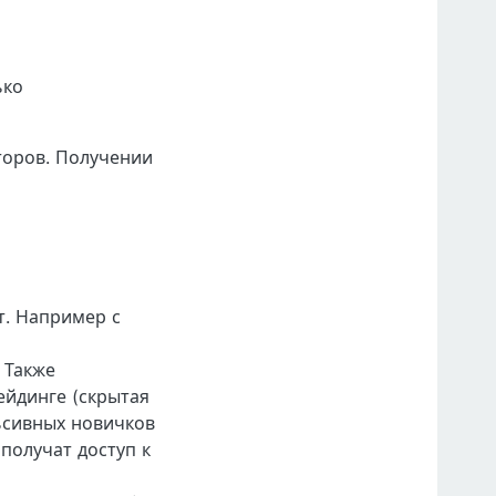
ько
торов. Получении
т. Например с
 Также
ейдинге (скрытая
льсивных новичков
получат доступ к