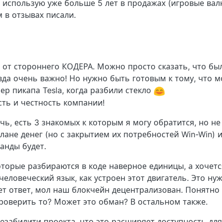
я использую уже больше 5 лет в продажах (игровые ва
 в отзывах писали.
 от стороннего КОДЕРА. Можно просто сказать, что был
авда очень важно! Но нужно быть готовым к тому, что м
ер пикапа Tesla, когда разбили стекло
сть и честность компании!
чь, есть 3 знакомых к которым я могу обратится, но не
плане денег (но с закрытием их потребностей Win-Win) и
манды будет.
оторые разбираются в коде наверное единицы, а хочетс
человеческий язык, как устроен этот двигатель. Это ну
ет ответ, мол наш блокчейн децентрализован. Понятно
проверить то? Может это обман? В остальном также.
 юзабилити проекта, что это расширяет доступность для