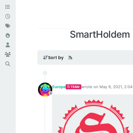
SmartHoldem 
Smartholdem: 
Sort by
Europa
wrote on
May 9, 2021, 2:0
TEAM
last edited by
Offline