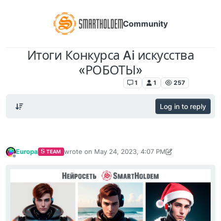
Community
Итоги Конкурса Ai искусства
«РОБОТЫ»
SmartHoldem Neural Network
1
1
257
Log in to reply
Europa
wrote on
May 24, 2023, 4:07 PM
TEAM
last edited by Europa
May 24, 2023, 4:08 PM
Offline