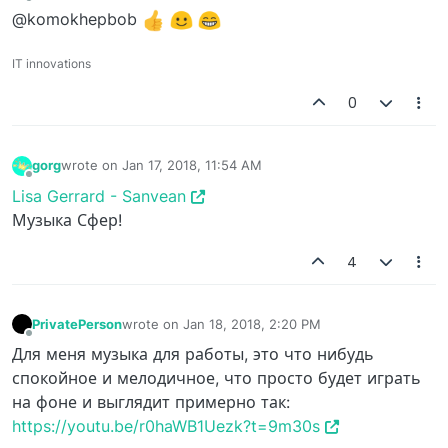
Offline
@komokhepbob
IT innovations
0
gorg
wrote on
Jan 17, 2018, 11:54 AM
last edited by
Offline
Lisa Gerrard - Sanvean
Музыка Сфер!
4
PrivatePerson
wrote on
Jan 18, 2018, 2:20 PM
last edited by
Offline
Для меня музыка для работы, это что нибудь
спокойное и мелодичное, что просто будет играть
на фоне и выглядит примерно так:
https://youtu.be/r0haWB1Uezk?t=9m30s