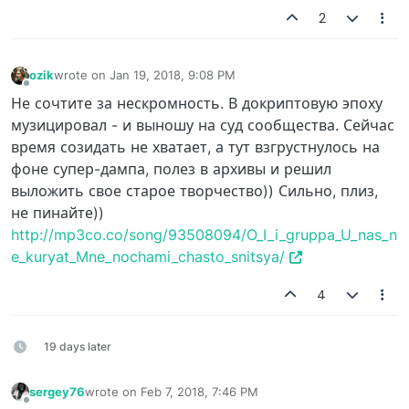
2
ozik
wrote on
Jan 19, 2018, 9:08 PM
last edited by
Offline
Не сочтите за нескромность. В докриптовую эпоху
музицировал - и выношу на суд сообщества. Сейчас
время созидать не хватает, а тут взгрустнулось на
фоне супер-дампа, полез в архивы и решил
выложить свое старое творчество)) Сильно, плиз,
не пинайте))
http://mp3co.co/song/93508094/O_I_i_gruppa_U_nas_n
e_kuryat_Mne_nochami_chasto_snitsya/
4
19 days later
sergey76
wrote on
Feb 7, 2018, 7:46 PM
last edited by
Offline