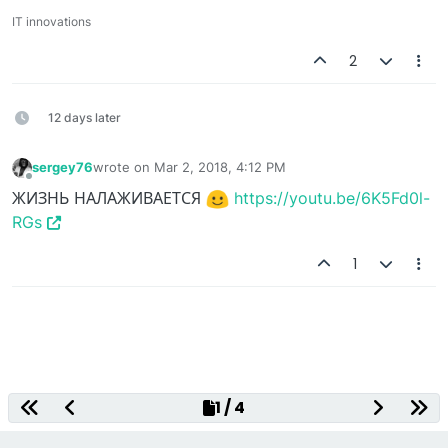
IT innovations
2
12 days later
sergey76
wrote on
Mar 2, 2018, 4:12 PM
last edited by
Offline
ЖИЗНЬ НАЛАЖИВАЕТСЯ
https://youtu.be/6K5Fd0l-
RGs
1
Decentralized Gaming Platform
1 / 4