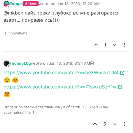
Europa
wrote on
Jan 13, 2018, 12:20 AM
TEAM
last edited by
Offline
@mkbeh найс треки. глубоко во мне разгорается
азарт... понравились))))
IT innovations
1
TechnoL0g
wrote on
Jan 13, 2018, 3:34 AM
last edited by TechnoL0g
Jan 13, 2018, 3:45 AM
Offline
https://www.youtube.com/watch?v=beXW5s3ZCB4
https://www.youtube.com/watch?v=71swxdSzY1w
Эксперт по сверхъестественному в области IT / Expert in the
supernatural the IT
5