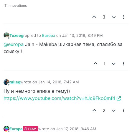
IT innovations
3
Toxeeg
replied to
Europa
on
Jan 13, 2018, 8:49 PM
last edited by
Offline
@europa
Jain - Makeba шикарная тема, спасибо за
ссылку !
1
raileg
wrote on
Jan 14, 2018, 7:42 AM
last edited by
Offline
Ну и немного эпика в тему))
https://www.youtube.com/watch?v=hJc9Fko0mf4
2
Europa
wrote on
Jan 17, 2018, 9:46 AM
TEAM
last edited by