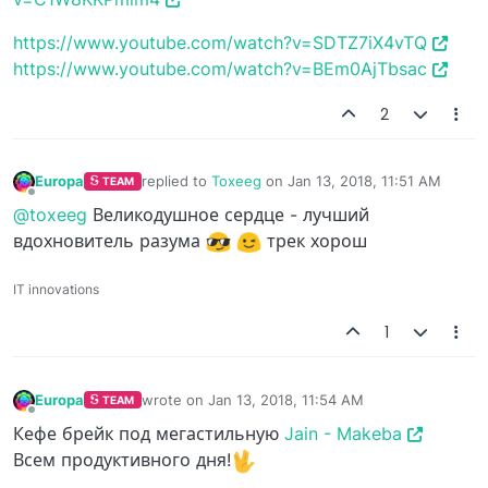
https://www.youtube.com/watch?v=SDTZ7iX4vTQ
https://www.youtube.com/watch?v=BEm0AjTbsac
2
Europa
replied to
Toxeeg
on
Jan 13, 2018, 11:51 AM
TEAM
last edited by
Offline
@toxeeg
Великодушное сердце - лучший
вдохновитель разума
трек хорош
IT innovations
1
Europa
wrote on
Jan 13, 2018, 11:54 AM
TEAM
last edited by
Offline
Кефе брейк под мегастильную
Jain - Makeba
Всем продуктивного дня!