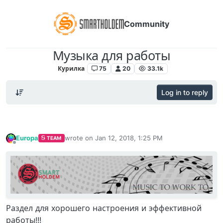
Community
Музыка для работы
Курилка
75
20
33.1k
Log in to reply
Europa
wrote on
Jan 12, 2018, 1:25 PM
TEAM
last edited by
Offline
Раздел для хорошего настроения и эффективной
работы!!!