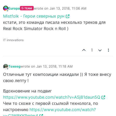
Europa
wrote on
Jan 13, 2018, 11:06 AM
TEAM
last edited by
Offline
Mistfolk - Герои северных рун
кстати, это команда писала несколько треков для
Real Rock Simulator Rock n Roll )
IT innovations
1
Toxeeg
wrote on
Jan 13, 2018, 11:18 AM
last edited by
Offline
Отличные тут композиции накидали )) Я тоже внесу
свою лепту !
Вдохновение на подвиг
https://www.youtube.com/watch?v=ASj81daun5Q
Чем то схоже с первой ссылкой технолога, по
настроению
https://www.youtube.com/watch?
v=C1W8KKPmlm4