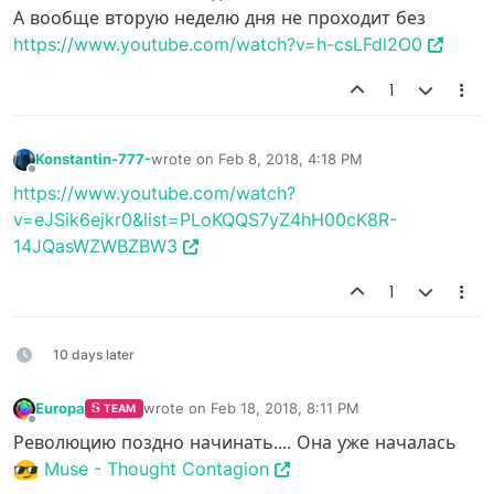
А вообще вторую неделю дня не проходит без
https://www.youtube.com/watch?v=h-csLFdl2O0
1
Konstantin-777-
wrote on
Feb 8, 2018, 4:18 PM
last edited by
Offline
https://www.youtube.com/watch?
v=eJSik6ejkr0&list=PLoKQQS7yZ4hH00cK8R-
14JQasWZWBZBW3
1
10 days later
Europa
wrote on
Feb 18, 2018, 8:11 PM
TEAM
last edited by
Offline
Революцию поздно начинать.... Она уже началась
Muse - Thought Contagion