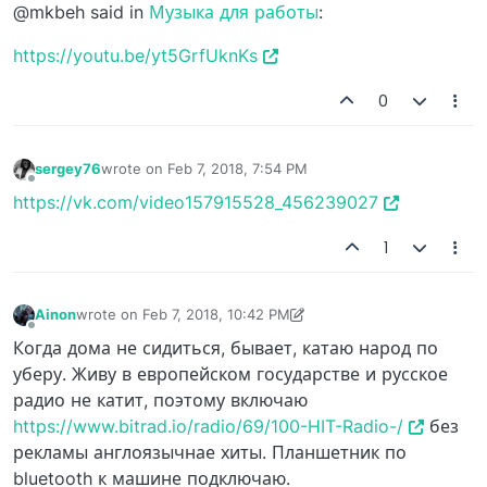
@mkbeh said in
Музыка для работы
:
https://youtu.be/yt5GrfUknKs
0
sergey76
wrote on
Feb 7, 2018, 7:54 PM
last edited by
Offline
https://vk.com/video157915528_456239027
1
Ainon
wrote on
Feb 7, 2018, 10:42 PM
last edited by Ainon
Feb 7, 2018, 10:46 PM
Offline
Когда дома не сидиться, бывает, катаю народ по
уберу. Живу в европейском государстве и русское
радио не катит, поэтому включаю
https://www.bitrad.io/radio/69/100-HIT-Radio-/
без
рекламы англоязычнае хиты. Планшетник по
bluetooth к машине подключаю.