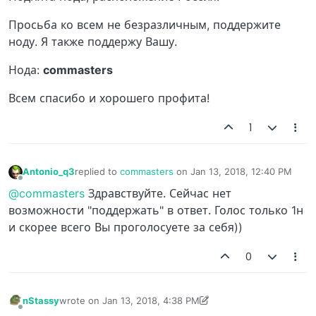
Просьба ко всем не безразличным, поддержите
ноду. Я также поддержу Вашу.
Нода:
commasters
Всем спасибо и хорошего профита!
1
Antonio_q3
replied to
commasters
on
Jan 13, 2018, 12:40 PM
last edited by
Offline
@commasters
Здравствуйте. Сейчас нет
возможности "поддержать" в ответ. Голос только 1н
и скорее всего Вы проголосуете за себя))
0
nStassy
wrote on
Jan 13, 2018, 4:38 PM
last edited by nStassy
Jan 13, 2018, 4:39 PM
Offline