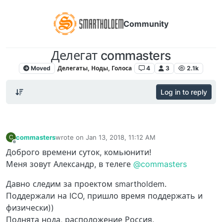
Community
Делегат commasters
Moved
Делегаты, Ноды, Голоса
4
3
2.1k
Log in to reply
commasters
wrote on
Jan 13, 2018, 11:12 AM
C
last edited by
Offline
Доброго времени суток, комьюнити!
Меня зовут Александр, в телеге
@commasters
Давно следим за проектом smartholdem.
Поддержали на ICO, пришло время поддержать и
физически))
Поднята нода, расположение Россия.