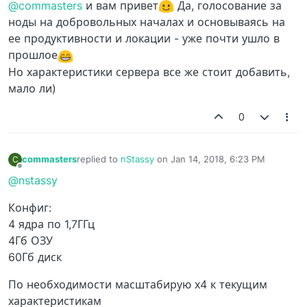
@commasters
и вам привет
Да, голосование за
ноды на добровольных началах и основываясь на
ее продуктивности и локации - уже почти ушло в
прошлое
Но характеристики сервера все же стоит добавить,
мало ли)
0
commasters
replied to
nStassy
on
Jan 14, 2018, 6:23 PM
C
last edited by
Offline
@nstassy
Конфиг:
4 ядра по 1,7ГГц
4Гб ОЗУ
60Гб диск
По необходимости масштабирую х4 к текущим
характеристикам