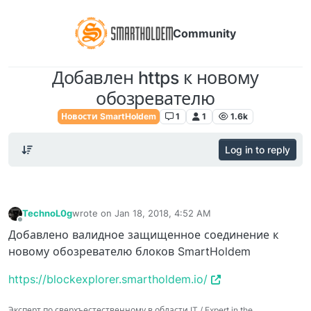
Community
Добавлен https к новому
обозревателю
Новости SmartHoldem
1
1
1.6k
Log in to reply
TechnoL0g
wrote on
Jan 18, 2018, 4:52 AM
last edited by
Offline
Добавлено валидное защищенное соединение к
новому обозревателю блоков SmartHoldem
https://blockexplorer.smartholdem.io/
Эксперт по сверхъестественному в области IT / Expert in the