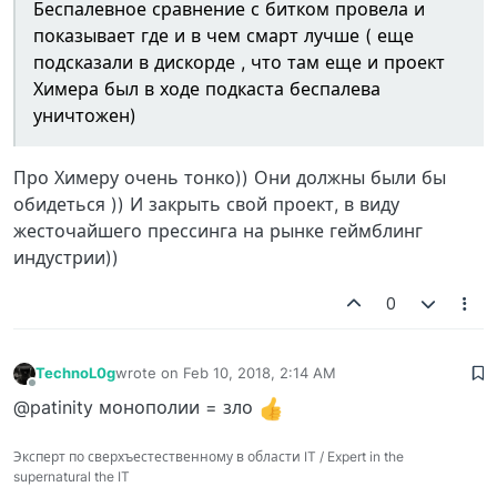
Беспалевное сравнение с битком провела и
показывает где и в чем смарт лучше ( еще
подсказали в дискорде , что там еще и проект
Химера был в ходе подкаста беспалева
уничтожен)
Про Химеру очень тонко)) Они должны были бы
обидеться )) И закрыть свой проект, в виду
жесточайшего прессинга на рынке геймблинг
индустрии))
0
TechnoL0g
wrote on
Feb 10, 2018, 2:14 AM
last edited by
Offline
@patinity монополии = зло
Эксперт по сверхъестественному в области IT / Expert in the
supernatural the IT