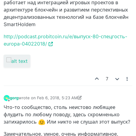
работает над интеграцией игровых проектов в
архитектуре блокчейн и развитием перспективных
децентрализованных технологий на базе блокчейн
SmartHoldem
http://podcast.probitcoin.ru/e/выпуск-80-спецгость-
europa-04022018/
7
gorg
wrote on
Feb 6, 2018, 5:23 AM
last edited by gorg
Feb 6, 2018, 5:26 AM
Offline
Что-то сообщество, столь неистово любящее
флудить по любому поводу, здесь скромненько
затихарилось
Или никто не слушал этот выпуск?
Замечательное, умное, очень информативное,