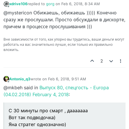
xdrive106
replied to
gorg
on
Feb 6, 2018, 8:34 AM
last edited by
Offline
@mystericon Обижаешь, обижаешь ))))) Конечно
сразу же прослушали. Просто обсуждали в дискорте,
причем в процессе прослушивания )))
Вне зависимости от того, как упорно вы трудитесь, ваши деньги могут
работать на вас значительно лучше, если только их правильно
вложить.
2
Antonio_q3
wrote on
Feb 6, 2018, 9:51 AM
last edited by
Offline
@mkbeh said in
Выпуск 80, спецгость - Europa
(04.02.2018) February 4, 2018
:
C 30 минуты про смарт , дааааааа
Вот так подводочка)
Яна стратег однозначно)