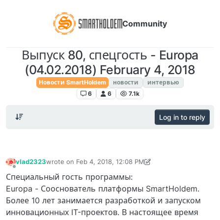
Community
Выпуск 80, спецгость - Europa
(04.02.2018) February 4, 2018
Новости SmartHoldem
новости
интервью
6
6
7.1k
Log in to reply
vlad2323
wrote on
Feb 4, 2018, 12:08 PM
last edited by TechnoL0g
Apr 30, 2018, 1:44 AM
Offline
Специальный гость программы:
Europa - Сооснователь платформы SmartHoldem.
Более 10 лет занимается разработкой и запуском
инновационных IT-проектов. В настоящее время