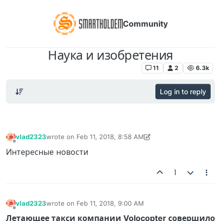
Community
Наука и изобретения
Новости мира криптовалют. Технологии
11
2
6.3k
Log in to reply
vlad2323
wrote on
Feb 11, 2018, 8:58 AM
last edited by vlad2323
Feb 17, 2018, 11:12 AM
Offline
Интересные новости
1
vlad2323
wrote on
Feb 11, 2018, 9:00 AM
last edited by
Offline
Летающее такси компании Volocopter совершило