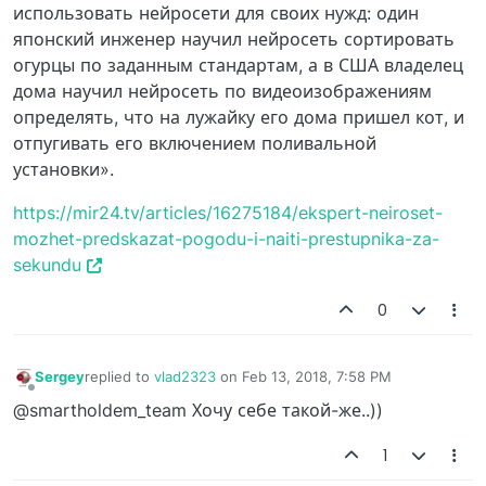
использовать нейросети для своих нужд: один
японский инженер научил нейросеть сортировать
огурцы по заданным стандартам, а в США владелец
дома научил нейросеть по видеоизображениям
определять, что на лужайку его дома пришел кот, и
отпугивать его включением поливальной
установки».
https://mir24.tv/articles/16275184/ekspert-neiroset-
mozhet-predskazat-pogodu-i-naiti-prestupnika-za-
sekundu
0
Sergey
replied to
vlad2323
on
Feb 13, 2018, 7:58 PM
last edited by
Offline
@smartholdem_team Хочу себе такой-же..))
1