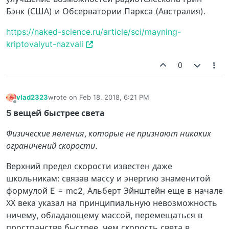
Бэнк (США) и Обсерватории Паркса (Австралия).
https://naked-science.ru/article/sci/mayning-
kriptovalyut-nazvali
0
vlad2323
wrote on
Feb 18, 2018, 6:21 PM
last edited by
Offline
5 вещей быстрее света
Физические явления, которые не признают никаких
ограничений скорости.
Верхний предел скорости известен даже
школьникам: связав массу и энергию знаменитой
формулой E = mc2, Альберт Эйнштейн еще в начале
ХХ века указал на принципиальную невозможность
ничему, обладающему массой, перемещаться в
пространстве быстрее, чем скорость света в