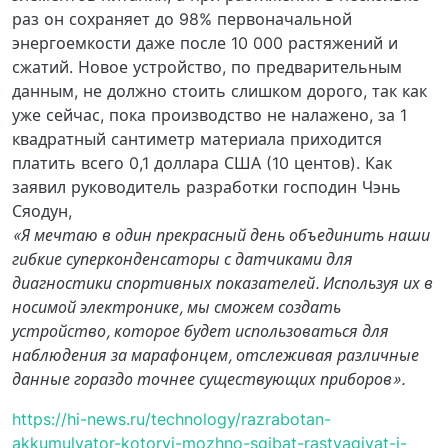
раз он сохраняет до 98% первоначальной
энергоемкости даже после 10 000 растяжений и
сжатий. Новое устройство, по предварительным
данным, не должно стоить слишком дорого, так как
уже сейчас, пока производство не налажено, за 1
квадратный сантиметр материала приходится
платить всего 0,1 доллара США (10 центов). Как
заявил руководитель разработки господин Чэнь
Сяодун,
«Я мечтаю в один прекрасный день объединить наши
гибкие суперконденсаторы с датчиками для
диагностики спортивных показателей. Используя их в
носимой электронике, мы сможем создать
устройство, которое будет использоваться для
наблюдения за марафонцем, отслеживая различные
данные гораздо точнее существующих приборов».
https://hi-news.ru/technology/razrabotan-
akkumulyator-kotoryj-mozhno-sgibat-rastyagivat-i-