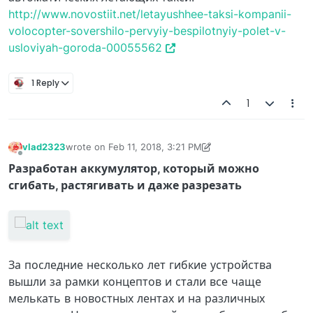
http://www.novostiit.net/letayushhee-taksi-kompanii-
volocopter-sovershilo-pervyiy-bespilotnyiy-polet-v-
usloviyah-goroda-00055562
1 Reply
1
vlad2323
wrote on
Feb 11, 2018, 3:21 PM
last edited by vlad2323
Feb 11, 2018, 3:23 PM
Offline
Разработан аккумулятор, который можно
сгибать, растягивать и даже разрезать
За последние несколько лет гибкие устройства
вышли за рамки концептов и стали все чаще
мелькать в новостных лентах и на различных