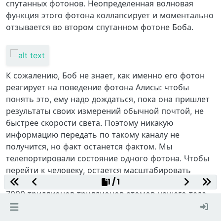
спутанных фотонов. Неопределенная волновая
функция этого фотона коллапсирует и моментально
отзывается во втором спутанном фотоне Боба.
К сожалению, Боб не знает, как именно его фотон
реагирует на поведение фотона Алисы: чтобы
понять это, ему надо дождаться, пока она пришлет
результаты своих измерений обычной почтой, не
быстрее скорости света. Поэтому никакую
информацию передать по такому каналу не
получится, но факт останется фактом. Мы
телепортировали состояние одного фотона. Чтобы
перейти к человеку, остается масштабировать
1 / 1
технологию, охватив каждую частицу из всего лишь
7000 триллионов триллионов атомов нашего тела, –
думается, от этого прорыва нас отделяет не более,
чем вечность.