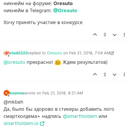
никнейм на форуме:
Oresuto
никнейм в Telegram:
@Oresuto
Хочу принять участие в конкурсе
3
vlad2323
replied to
Oresuto
on
Feb 21, 2018, 7:04 AM
last edited by vlad2323
Feb 21, 2018, 7:05 AM
Offline
@oresuto
прекрасно!
Ждем результатов)
2
kosmos
wrote on
Feb 21, 2018, 8:21 AM
K
last edited by
Offline
@mkbeh
Да, было бы здорово в стикеры добавить лого
смартхолдема+ надпись
@smartholdem
или
smartholdem.io