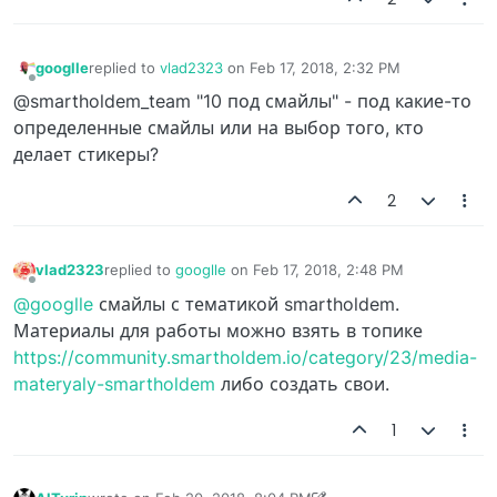
googlle
replied to
vlad2323
on
Feb 17, 2018, 2:32 PM
last edited by
Offline
@smartholdem_team "10 под смайлы" - под какие-то
определенные смайлы или на выбор того, кто
делает стикеры?
2
vlad2323
replied to
googlle
on
Feb 17, 2018, 2:48 PM
last edited by
Offline
@googlle
смайлы с тематикой smartholdem.
Материалы для работы можно взять в топике
https://community.smartholdem.io/category/23/media-
materyaly-smartholdem
либо создать свои.
1