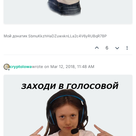
Мой донатик SbmuKkzhHaDZuwxknLLa2c4V6yRUBqR7BP
6
cryptolowa
wrote on
Mar 12, 2018, 11:48 AM
last edited by
Offline