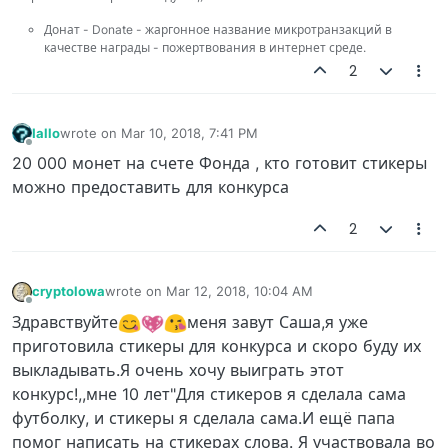
Донат - Donate - жаргонное название микротранзакций в
качестве награды - пожертвования в интернет среде.
2
Iallo
wrote on
Mar 10, 2018, 7:41 PM
last edited by
Offline
20 000 монет на счете Фонда , кто готовит стикеры
можно предоставить для конкурса
2
cryptolowa
wrote on
Mar 12, 2018, 10:04 AM
last edited by
Offline
Здравствуйте
меня завут Саша,я уже
приготовила стикеры для конкурса и скоро буду их
выкладывать.Я очень хочу выиграть этот
конкурс!,,мне 10 лет"Для стикеров я сделала сама
футболку, и стикеры я сделала сама.И ещё папа
помог написать на стикерах слова. Я участвовала во