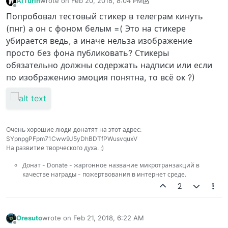
AlTurin
wrote on
Feb 20, 2018, 8:04 PM
last edited by AlTurin
Feb 21, 2018, 2:07 AM
Offline
Попробовал тестовый стикер в телеграм кинуть
(пнг) а он с фоном белым =( Это на стикере
убирается ведь, а иначе нельза изображение
просто без фона публиковать? Стикеры
обязательно должны содержать надписи или если
по изображению эмоция понятна, то всё ок ?)
Очень хорошие люди донатят на этот адрес:
SYpnpgPFpm71Cww9J5yDhBDTfPWusvquxV
На развитие творческого духа. ;)
Донат - Donate - жаргонное название микротранзакций в
качестве награды - пожертвования в интернет среде.
2
Oresuto
wrote on
Feb 21, 2018, 6:22 AM
last edited by
Offline