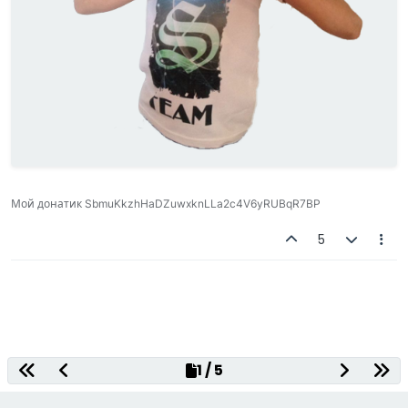
Мой донатик SbmuKkzhHaDZuwxknLLa2c4V6yRUBqR7BP
5
Decentralized Gaming Platform
1 / 5