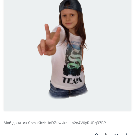
Мой донатик SbmuKkzhHaDZuwxknLLa2c4V6yRUBqR7BP
5