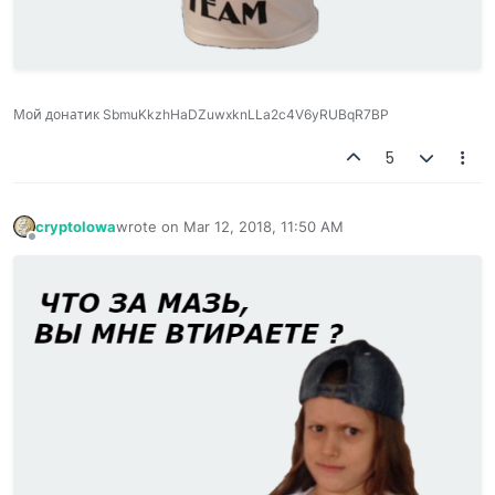
Мой донатик SbmuKkzhHaDZuwxknLLa2c4V6yRUBqR7BP
5
cryptolowa
wrote on
Mar 12, 2018, 11:50 AM
last edited by
Offline