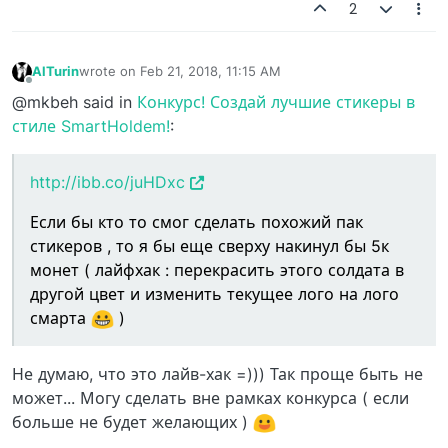
2
AlTurin
wrote on
Feb 21, 2018, 11:15 AM
last edited by
Offline
@mkbeh said in
Конкурс! Создай лучшие стикеры в
стиле SmartHoldem!
:
http://ibb.co/juHDxc
Если бы кто то смог сделать похожий пак
стикеров , то я бы еще сверху накинул бы 5к
монет ( лайфхак : перекрасить этого солдата в
другой цвет и изменить текущее лого на лого
смарта
)
Не думаю, что это лайв-хак =))) Так проще быть не
может... Могу сделать вне рамках конкурса ( если
больше не будет желающих )