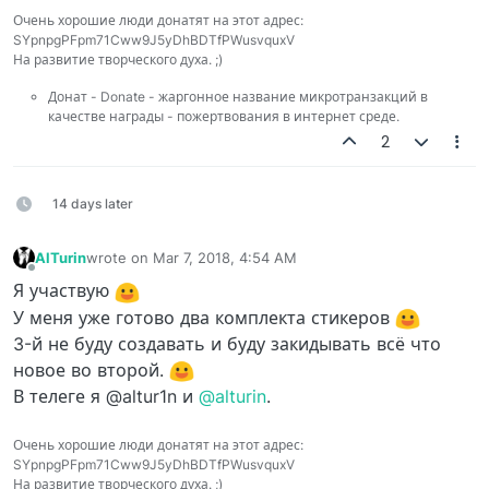
Очень хорошие люди донатят на этот адрес:
SYpnpgPFpm71Cww9J5yDhBDTfPWusvquxV
На развитие творческого духа. ;)
Донат - Donate - жаргонное название микротранзакций в
качестве награды - пожертвования в интернет среде.
2
14 days later
AlTurin
wrote on
Mar 7, 2018, 4:54 AM
last edited by
Offline
Я участвую
У меня уже готово два комплекта стикеров
3-й не буду создавать и буду закидывать всё что
новое во второй.
В телеге я @altur1n и
@alturin
.
Очень хорошие люди донатят на этот адрес:
SYpnpgPFpm71Cww9J5yDhBDTfPWusvquxV
На развитие творческого духа. ;)