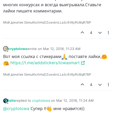
многих конкурсах и всегда выигрывала.Ставьте
лайки пишите комментарии.
Мой донатик SbmuKkzhHaDZuwxknLLa2c4V6yRUBqR7BP
4
cryptolowa
wrote on
Mar 12, 2018, 11:23 AM
last edited by
Offline
Вот моя ссылка с стикерами
поставте лайки,
https://t.me/addstickers/lowasmart
Мой донатик SbmuKkzhHaDZuwxknLLa2c4V6yRUBqR7BP
4
Iallo
replied to
cryptolowa
on
Mar 12, 2018, 11:24 AM
last edited by
Offline
@cryptolowa
Супер !!
мне нравится))