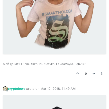
Мой донатик SbmuKkzhHaDZuwxknLLa2c4V6yRUBqR7BP
5
cryptolowa
wrote on
Mar 12, 2018, 11:49 AM
last edited by
Offline