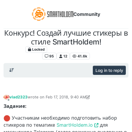
Community
Конкурс! Создай лучшие стикеры в
стиле SmartHoldem!
Locked
Акции, конкурсы, розыгрыши
95
12
41.6k
Log in to reply
vlad2323
wrote on
Feb 17, 2018, 9:40 AM
last edited by Europa
Nov 1, 2020, 5:12 PM
Offline
Задание:
Участникам необходимо подготовить набор
стикеров по тематике
SmartHoldem.io
для