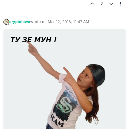
2
cryptolowa
wrote on
Mar 12, 2018, 11:47 AM
last edited by
Offline