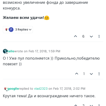
возможно увеличение фонда до завершение
конкурса.
Желаем всем удачи!
P
3 Replies
6
Iallo
wrote on
Feb 17, 2018, 1:59 PM
last edited by
Offline
О ! Уже пул пополняется )) Прикольно,победителю
повезет ))
1
googlle
replied to
vlad2323
on
Feb 17, 2018, 2:02 PM
last edited by
Offline
Крутая тема! Да и вознаграждение ничего такое.
2