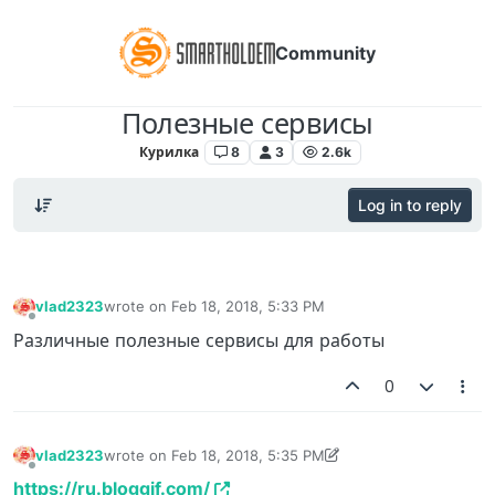
Community
Полезные сервисы
Курилка
8
3
2.6k
Log in to reply
vlad2323
wrote on
Feb 18, 2018, 5:33 PM
last edited by
Offline
Различные полезные сервисы для работы
0
vlad2323
wrote on
Feb 18, 2018, 5:35 PM
last edited by vlad2323
Feb 18, 2018, 5:36 PM
Offline
https://ru.bloggif.com/