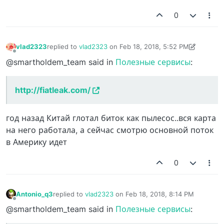
0
vlad2323
replied to
vlad2323
on
Feb 18, 2018, 5:52 PM
last edited by vlad2323
Feb 18, 2018, 5:52 PM
Offline
@smartholdem_team said in
Полезные сервисы
:
http://fiatleak.com/
год назад Китай глотал биток как пылесос..вся карта
на него работала, а сейчас смотрю основной поток
в Америку идет
0
Antonio_q3
replied to
vlad2323
on
Feb 18, 2018, 8:14 PM
last edited by
Offline
@smartholdem_team said in
Полезные сервисы
: