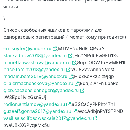
ящика.
\
Список свободных ящиков с паролями для
одноразовых регистраций ( может кому пригодится)
ern.soyfer@yandex.ru
;MTlVENdNdlCQPvaA
klarisa.brow2018@yandex.ru
;jHcYNPdbFw9FD1Xv
marietta.iwashowa@yandex.ru
;8opTODWToEwMkH1l
price.fomin2018@yandex.ru
;vQi82v2AnnpNVos5
madam.beat2018@yandex.ru
;HlcZKovkzZlz9jgp
olia.ermachenckova@yandex.ru
;EdajZIArFniLbaRd
gleb.caczenelenbogen@yandex.ru
;W3Egd1lvizGsn9Uj
rodion.ahtiamov@yandex.ru
;aG2Ca3yPkPht47h1
guzeeff.gonna2017@yandex.ru
;WccAdbjnRVfSTPND
vasilisa.sclifosowsckaia2017@yandex.ru
;waU8kXGPyqeMk5ui