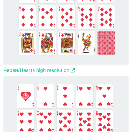
Черви/Hearts high resolution