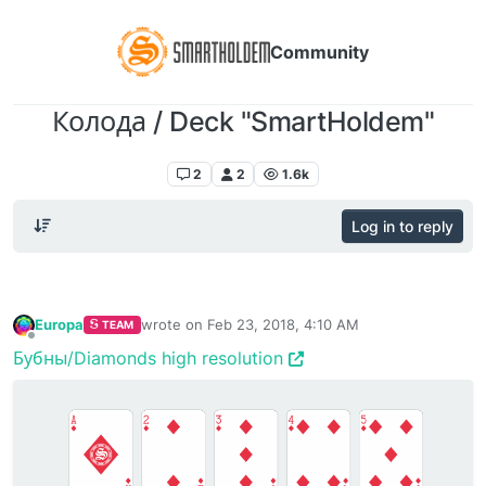
Community
Колода / Deck "SmartHoldem"
Smartholdem: Ссылки, пресс-релизы, медиа-материалы SmartHoldem
2
2
1.6k
Log in to reply
Europa
wrote on
Feb 23, 2018, 4:10 AM
TEAM
last edited by
Offline
Бубны/Diamonds high resolution