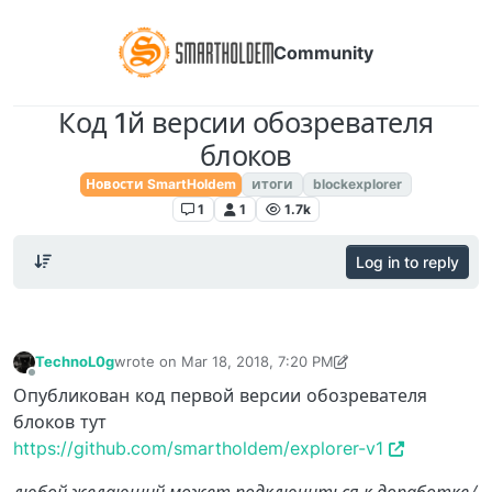
Community
Код 1й версии обозревателя
блоков
Новости SmartHoldem
итоги
blockexplorer
1
1
1.7k
Log in to reply
TechnoL0g
wrote on
Mar 18, 2018, 7:20 PM
last edited by TechnoL0g
Apr 30, 2018, 1:42 AM
Offline
Опубликован код первой версии обозревателя
блоков тут
https://github.com/smartholdem/explorer-v1