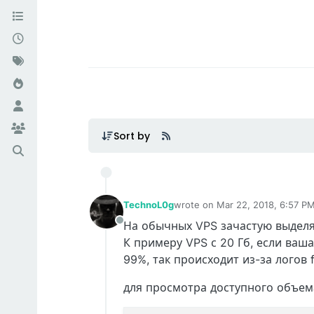
Sort by
TechnoL0g
wrote on
Mar 22, 2018, 6:57 P
last edited by TechnoL0g
Apr 3
На обычных VPS зачастую выдел
Offline
К примеру VPS с 20 Гб, если ваша
99%, так происходит из-за логов f
для просмотра доступного объем