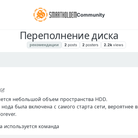
Community
Переполнение диска
Блоги
рекомендации
2
posts
2
posters
2.2k
views
M
0, 2018, 1:51 AM
яется небольшой объем пространства HDD.
 нода была включена с самого старта сети, вероятнее в
orever.
а используется команда