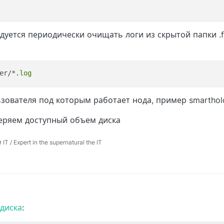
уется периодически очищать логи из скрытой папки .f
er/*.
log
зователя под которым работает нода, пример smartho
еряем доступный объем диска
 / Expert in the supernatural the IT
диска
: