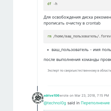
df
Для освобождения диска рекоменд
прописать очистку в crontab
rm
 /home/ваш_пользователь/.forev
ваш_пользователь - имя поль
после выполнения команды пров
Эксперт по сверхъестественному в области IT
xdrive106
wrote on
Mar 23, 2018, 7:15 PM
last edited by
@technol0g
said in
Переполнение 
Offline