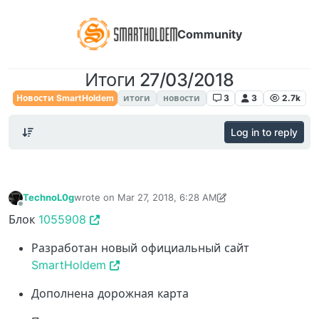
Community
Итоги 27/03/2018
Новости SmartHoldem
итоги
новости
3
3
2.7k
Log in to reply
TechnoL0g
wrote on
Mar 27, 2018, 6:28 AM
last edited by TechnoL0g
Apr 30, 2018, 1:40 AM
Offline
Блок
1055908
Разработан новый официальный сайт
SmartHoldem
Дополнена дорожная карта