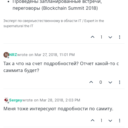
Проведены запланированные встречи,
переговоры (Blockchain Summit 2018)
Эксперт по сверхъестественному в области IT / Expert in the
supernatural the IT
1
NRZ
wrote on
Mar 27, 2018, 11:01 PM
N
last edited by
Offline
Так а что на счет подробностей? Отчет какой-то с
саммита будет?
0
Sergey
wrote on
Mar 28, 2018, 2:03 PM
last edited by
Offline
Меня тоже интересуют подробности по самиту.
1