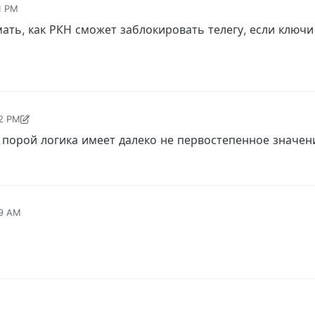
41 PM
мать, как РКН сможет заблокировать телегу, если ключ
42 PM
M
 порой логика имеет далеко не первостепенное значен
59 AM