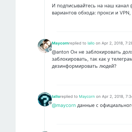
И подписывайтесь на наш канал @
вариантов обхода: прокси и VPN,
Maycorn
replied to
Iallo
on
Apr 2, 2018, 7:
last edited by Maycorn
Apr 2, 201
@anton Он не заблокировать долж
Offline
заблокировать, так как у телегр
дезинформировать людей?
Iallo
replied to
Maycorn
on
Apr 2, 2018, 7:
last edited by
@maycorn
данные с официальног
Offline