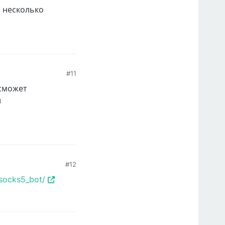
у несколько
#11
 сможет
и
#12
_socks5_bot/