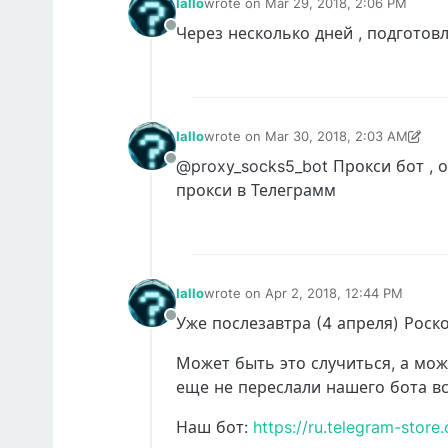
Iallo
wrote on
Mar 29, 2018, 2:06 PM
last edited by
Через несколько дней , подгото
Offline
Iallo
wrote on
Mar 30, 2018, 2:03 AM
last edited by Iallo
Mar 30, 2018, 2:06
@proxy_socks5_bot Прокси бот , 
Offline
прокси в Телеграмм
Iallo
wrote on
Apr 2, 2018, 12:44 PM
last edited by
Уже послезавтра (4 апреля) Роск
Offline
Может быть это случиться, а мож
еще не переслали нашего бота вс
Наш бот:
https://ru.telegram-stor