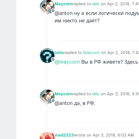
Maycorn
replied to
Iallo
on
Apr 2, 2018, 7:
last edited by
@anton ну а если логически поду
Offline
им никто не даёт?
Iallo
replied to
Maycorn
on
Apr 2, 2018, 7:
last edited by Iallo
Apr 2, 2018, 7:44 P
@maycorn
Вы в РФ живете? Здесь
Offline
Maycorn
replied to
Iallo
on
Apr 3, 2018, 5:
last edited by
@anton да, в РФ.
Offline
vlad2323
wrote on
Apr 3, 2018, 6:03 AM
last edited by