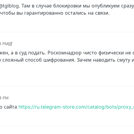
tglblog. Там в случае блокировки мы опубликуем сраз
 чтобы вы гарантированно остались на связи.
28 PM
8, 7:30 PM
ен, а в суд подать. Роскомнадзор чисто физически не
ам сложный способ шифрования. Зачем наводить смуту 
34 PM
о сайта
https://ru.telegram-store.com/catalog/bots/proxy