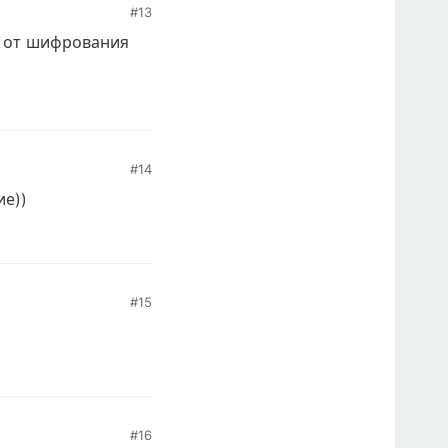
#13
и от шифрования
#14
ие))
#15
#16