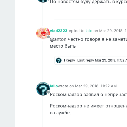
По новостям буду держать в курс
Offline
vlad2323
replied to
Iallo
on
Mar 29, 2018, 
last edited by
@anton честно говоря я не замет
Offline
место быть
1 Reply
Last reply
Mar 29, 2018, 11:52
Iallo
wrote on
Mar 29, 2018, 11:22 AM
last edited by
Роскомнадзор заявил о непричаст
Offline
Роскомнадзор не имеет отношения
в службе.