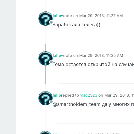
Iallo
wrote on
Mar 29, 2018, 11:27 AM
last edited by
Заработала Телега))
Offline
Iallo
wrote on
Mar 29, 2018, 11:35 AM
last edited by
Тема остается открытой,на случа
Offline
Iallo
replied to
vlad2323
on
Mar 29, 2018, 
last edited by Iallo
Mar 29, 2018, 11:52
@smartholdem_team да,у многих 
Offline