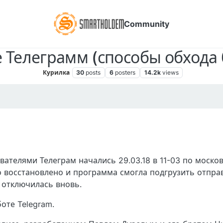
Community
 Телеграмм (способы обхода 
Курилка
30
posts
6
posters
14.2k
views
 AM
ателями Телеграм начались 29.03.18 в 11-03 по моско
ло восстановлено и программа смогла подгрузить отпр
 отключилась вновь.
оте Telegram.