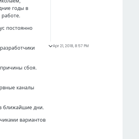
иколаем,
дние годы в
 работе.
ус постоянно
Apr 21, 2018, 8:57 PM
 разработчики
 причины сбоя.
ервные каналы
в ближайшие дни.
тчиками вариантов