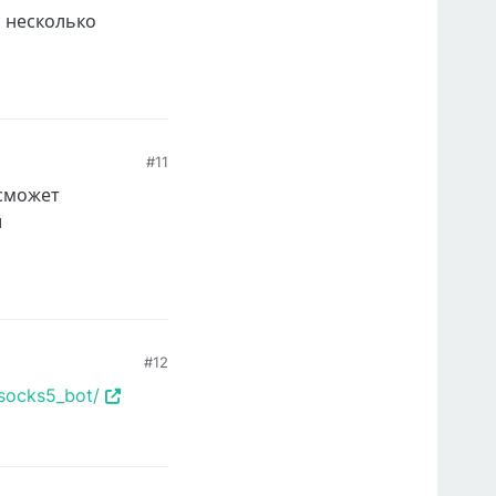
у несколько
#11
 сможет
и
#12
_socks5_bot/