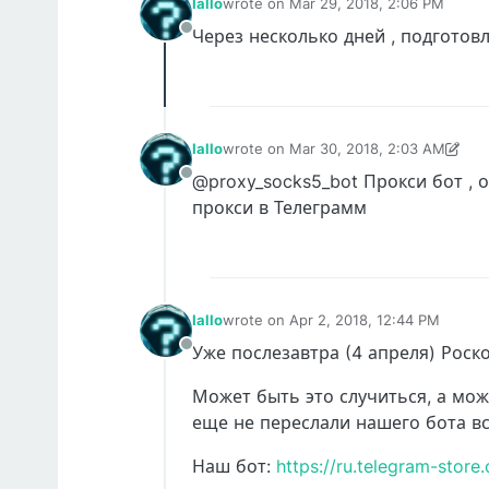
Iallo
wrote on
Mar 29, 2018, 2:06 PM
last edited by
Через несколько дней , подгото
Offline
Iallo
wrote on
Mar 30, 2018, 2:03 AM
last edited by Iallo
Mar 30, 2018, 2:06
@proxy_socks5_bot Прокси бот , 
Offline
прокси в Телеграмм
Iallo
wrote on
Apr 2, 2018, 12:44 PM
last edited by
Уже послезавтра (4 апреля) Роск
Offline
Может быть это случиться, а мож
еще не переслали нашего бота вс
Наш бот:
https://ru.telegram-stor