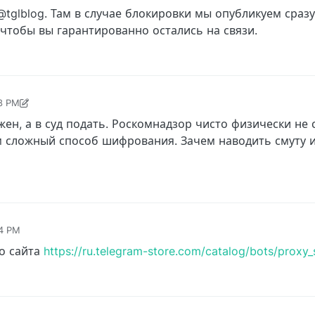
tglblog. Там в случае блокировки мы опубликуем сраз
 чтобы вы гарантированно остались на связи.
28 PM
8, 7:30 PM
ен, а в суд подать. Роскомнадзор чисто физически не
ам сложный способ шифрования. Зачем наводить смуту 
34 PM
о сайта
https://ru.telegram-store.com/catalog/bots/proxy