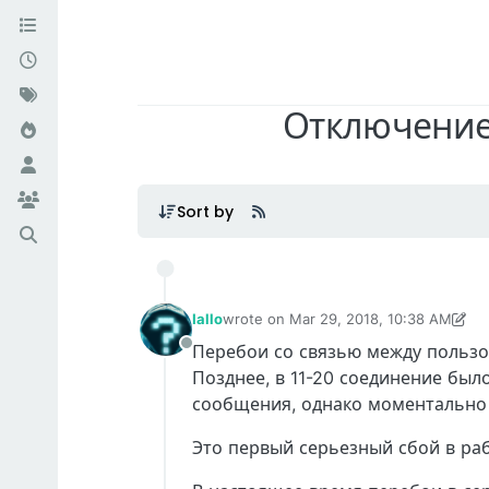
Отключение
Sort by
Iallo
wrote on
Mar 29, 2018, 10:38 AM
last edited by Iallo
Mar 29, 2018, 11:41
Перебои со связью между пользов
Offline
Позднее, в 11-20 соединение бы
сообщения, однако моментально
Это первый серьезный сбой в раб