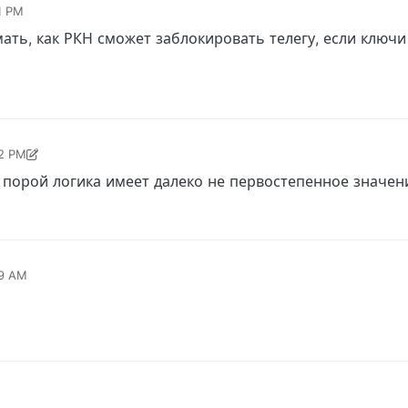
41 PM
мать, как РКН сможет заблокировать телегу, если ключ
42 PM
M
 порой логика имеет далеко не первостепенное значен
59 AM