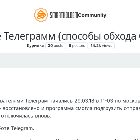
Community
 Телеграмм (способы обхода 
Курилка
30
posts
6
posters
14.2k
views
 AM
ателями Телеграм начались 29.03.18 в 11-03 по моско
ло восстановлено и программа смогла подгрузить отпр
 отключилась вновь.
оте Telegram.