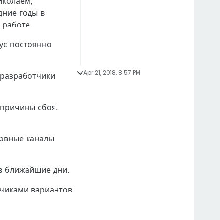
иколаем,
дние годы в
 работе.
ус постоянно
Apr 21, 2018, 8:57 PM
 разработчики
 причины сбоя.
ервные каналы
в ближайшие дни.
тчиками вариантов