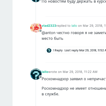
По новостям буду держать в курс
Offline
vlad2323
replied to
Iallo
on
Mar 29, 2018, 
last edited by
@anton честно говоря я не замет
Offline
место быть
1 Reply
Last reply
Mar 29, 2018, 11:52
Iallo
wrote on
Mar 29, 2018, 11:22 AM
last edited by
Роскомнадзор заявил о непричаст
Offline
Роскомнадзор не имеет отношения
в службе.