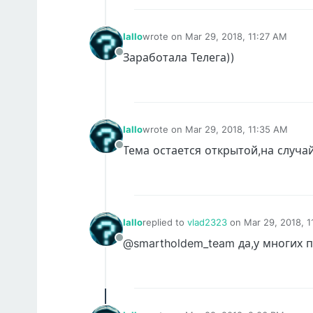
Iallo
wrote on
Mar 29, 2018, 11:27 AM
last edited by
Заработала Телега))
Offline
Iallo
wrote on
Mar 29, 2018, 11:35 AM
last edited by
Тема остается открытой,на случа
Offline
Iallo
replied to
vlad2323
on
Mar 29, 2018, 
last edited by Iallo
Mar 29, 2018, 11:52
@smartholdem_team да,у многих 
Offline