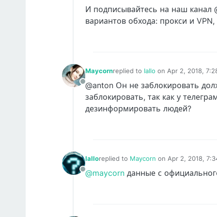
И подписывайтесь на наш канал @
вариантов обхода: прокси и VPN,
Maycorn
replied to
Iallo
on
Apr 2, 2018, 7:
last edited by Maycorn
Apr 2, 201
@anton Он не заблокировать долж
Offline
заблокировать, так как у телегр
дезинформировать людей?
Iallo
replied to
Maycorn
on
Apr 2, 2018, 7:
last edited by
@maycorn
данные с официальног
Offline