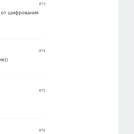
#13
и от шифрования
#14
ие))
#15
#16