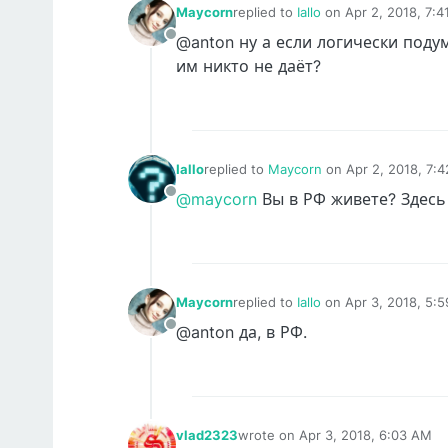
Maycorn
replied to
Iallo
on
Apr 2, 2018, 7:
last edited by
@anton ну а если логически поду
Offline
им никто не даёт?
Iallo
replied to
Maycorn
on
Apr 2, 2018, 7:
last edited by Iallo
Apr 2, 2018, 7:44 P
@maycorn
Вы в РФ живете? Здесь
Offline
Maycorn
replied to
Iallo
on
Apr 3, 2018, 5:
last edited by
@anton да, в РФ.
Offline
vlad2323
wrote on
Apr 3, 2018, 6:03 AM
last edited by