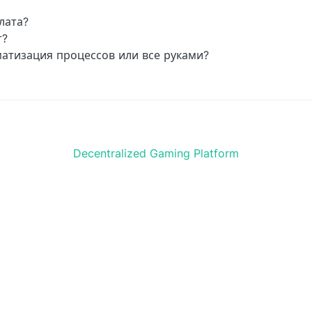
лата?
т?
матизация процессов или все руками?
Decentralized Gaming Platform