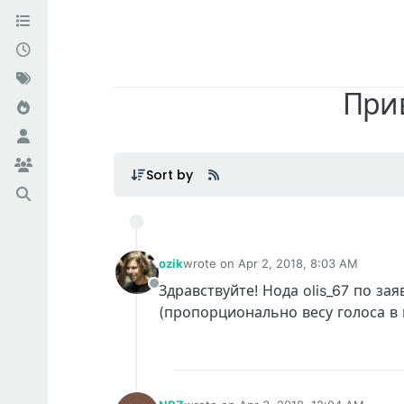
Прив
Sort by
ozik
wrote on
Apr 2, 2018, 8:03 AM
last edited by
Здравствуйте! Нода olis_67 по з
Offline
(пропорционально весу голоса в 