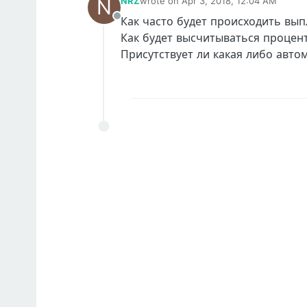
N
NRZ
wrote on
Apr 3, 2018, 12:04 AM
last edited by
Как часто будет происходить вып
Offline
Как будет высчитываться процен
Присутствует ли какая либо авто