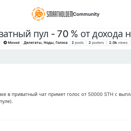
Community
атный пул - 70 % от дохода 
Moved
Делегаты, Ноды, Голоса
2
posts
2
posters
2.0k
views
аявке в приватный чат примет голос от 50000 STH с вып
пуле).