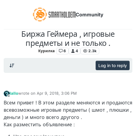
Community
Биржа Геймера , игровые
предметы и не только .
Курилка
6
4
2.3k
Log in to reply
Iallo
wrote on
Apr 9, 2018, 3:06 PM
last edited by
Offline
Всем привет ! В этом разделе меняются и продаются
всевозможные игровые предметы ( шмот , плюшки ,
деньги ) и много всего другого .
Как разместить объявление :