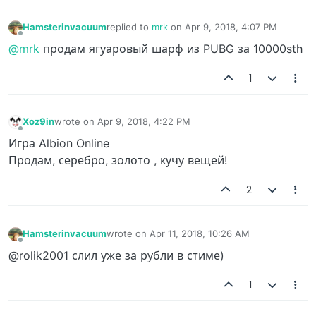
Hamsterinvacuum
replied to
mrk
on
Apr 9, 2018, 4:07 PM
last edited by
Offline
@mrk
продам ягуаровый шарф из PUBG за 10000sth
1
Xoz9in
wrote on
Apr 9, 2018, 4:22 PM
last edited by
Offline
Игра Albion Online
Продам, серебро, золото , кучу вещей!
2
Hamsterinvacuum
wrote on
Apr 11, 2018, 10:26 AM
last edited by
Offline
@rolik2001 слил уже за рубли в стиме)
1