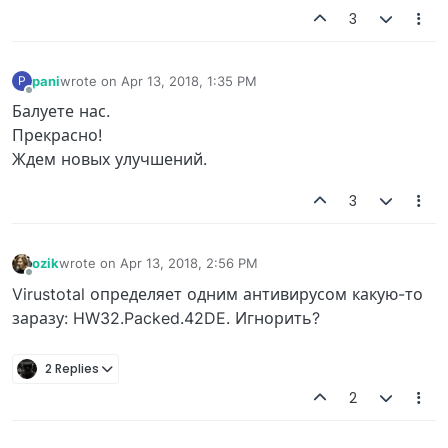
3
pani
wrote on
Apr 13, 2018, 1:35 PM
P
last edited by
Offline
Балуете нас.
Прекрасно!
Ждем новых улучшений.
3
ozik
wrote on
Apr 13, 2018, 2:56 PM
last edited by
Offline
Virustotal определяет одним антивирусом какую-то
заразу: HW32.Packed.42DE. Игнорить?
2 Replies
2