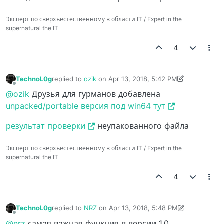
Эксперт по сверхъестественному в области IT / Expert in the
supernatural the IT
4
TechnoL0g
replied to
ozik
on
Apr 13, 2018, 5:42 PM
last edited by TechnoL0g
Apr 13, 2018, 6:50 PM
Offline
@ozik
Друзья для гурманов добавлена
unpacked/portable версия под win64 тут
результат проверки
неупакованного файла
Эксперт по сверхъестественному в области IT / Expert in the
supernatural the IT
4
TechnoL0g
replied to
NRZ
on
Apr 13, 2018, 5:48 PM
last edited by TechnoL0g
Apr 13, 2018, 6:58 PM
Offline
@nrz
самая важная функция в версии 1.0