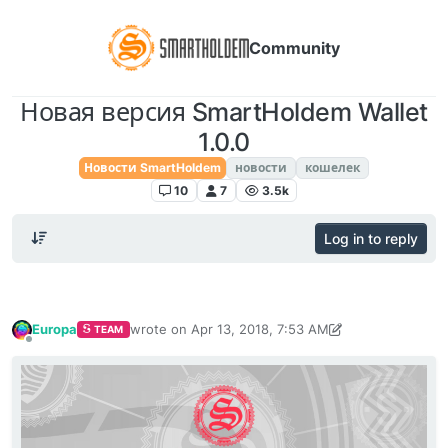
Community
Новая версия SmartHoldem Wallet
1.0.0
Новости SmartHoldem
новости
кошелек
10
7
3.5k
Log in to reply
Europa
wrote on
Apr 13, 2018, 7:53 AM
TEAM
last edited by TechnoL0g
Apr 30, 2018, 1:43 AM
Offline