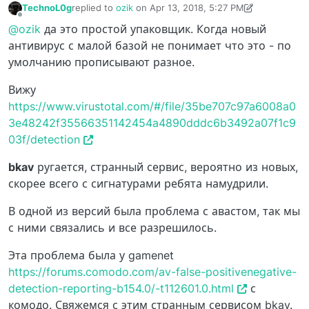
TechnoL0g
replied to
ozik
on
Apr 13, 2018, 5:27 PM
last edited by TechnoL0g
Apr 13, 2018, 6:54 PM
Offline
@ozik
да это простой упаковщик. Когда новый
антивирус с малой базой не понимает что это - по
умолчанию прописывают разное.
Вижу
https://www.virustotal.com/#/file/35be707c97a6008a0
3e48242f35566351142454a4890dddc6b3492a07f1c9
03f/detection
bkav
ругается, странный сервис, вероятно из новых,
скорее всего с сигнатурами ребята намудрили.
В одной из версий была проблема с авастом, так мы
с ними связались и все разрешилось.
Эта проблема была у gamenet
https://forums.comodo.com/av-false-positivenegative-
detection-reporting-b154.0/-t112601.0.html
с
комодо. Свяжемся с этим странным сервисом bkav.