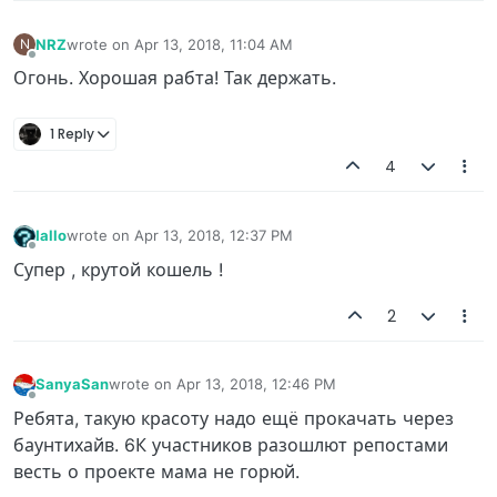
NRZ
wrote on
Apr 13, 2018, 11:04 AM
N
last edited by
Offline
Огонь. Хорошая рабта! Так держать.
1 Reply
4
Iallo
wrote on
Apr 13, 2018, 12:37 PM
last edited by
Offline
Супер , крутой кошель !
2
SanyaSan
wrote on
Apr 13, 2018, 12:46 PM
last edited by
Offline
Ребята, такую красоту надо ещё прокачать через
баунтихайв. 6К участников разошлют репостами
весть о проекте мама не горюй.