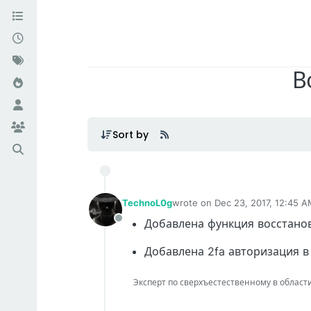
В
Sort by
TechnoL0g
wrote on
Dec 23, 2017, 12:45 
last edited by
Добавлена функция восстано
Offline
Добавлена 2fa авторизация в
Эксперт по сверхъестественному в области IT