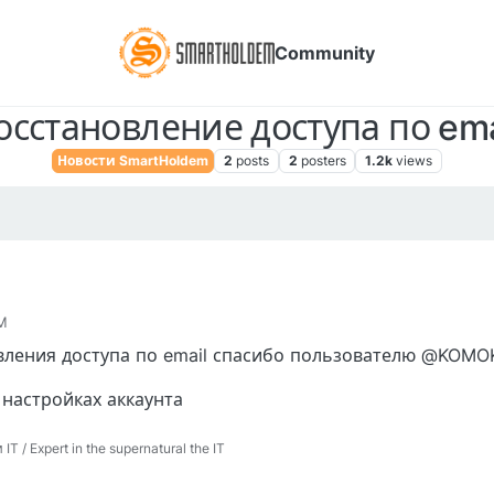
Community
осстановление доступа по ema
Новости SmartHoldem
2
posts
2
posters
1.2k
views
AM
вления доступа по email спасибо пользователю @KOM
 настройках аккаунта
 / Expert in the supernatural the IT