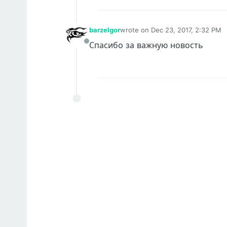
barzelgor
wrote on
Dec 23, 2017, 2:32 PM
last edited by
Спасибо за важную новость
Offline