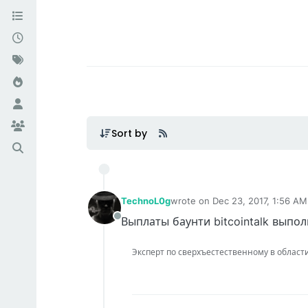
Sort by
TechnoL0g
wrote on
Dec 23, 2017, 1:56 AM
last edited by
Выплаты баунти bitcointalk вып
Offline
Эксперт по сверхъестественному в области IT