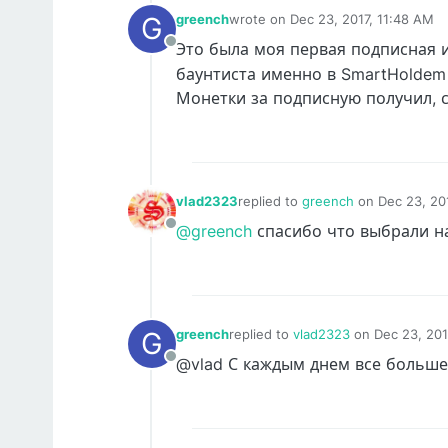
G
greench
wrote on
Dec 23, 2017, 11:48 AM
last edited by
Это была моя первая подписная 
Offline
баунтиста именно в SmartHoldem
Монетки за подписную получил, 
vlad2323
replied to
greench
on
Dec 23, 20
last edited by
@greench
спасибо что выбрали н
Offline
G
greench
replied to
vlad2323
on
Dec 23, 201
last edited by
@vlad С каждым днем все больш
Offline