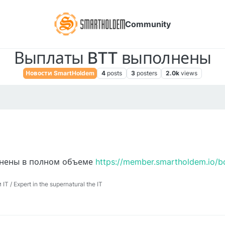
Community
Выплаты BTT выполнены
Новости SmartHoldem
4
posts
3
posters
2.0k
views
олнены в полном объеме
https://member.smartholdem.io/
 / Expert in the supernatural the IT