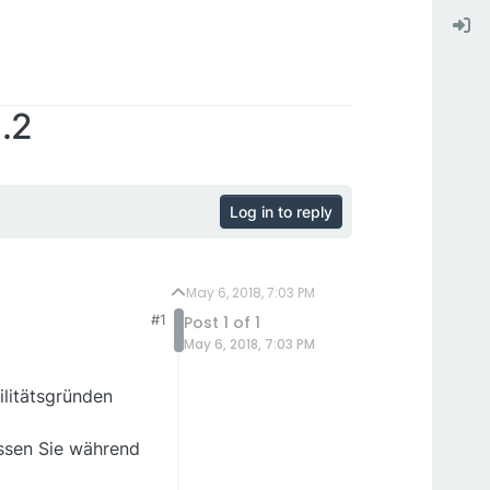
1.2
Log in to reply
May 6, 2018, 7:03 PM
#1
Post 1 of 1
May 6, 2018, 7:03 PM
litätsgründen
üssen Sie während