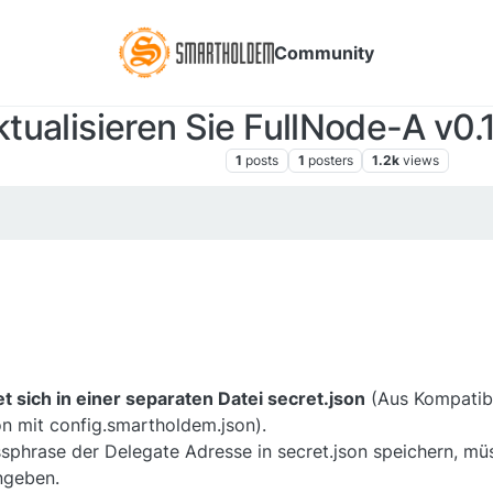
Community
tualisieren Sie FullNode-A v0.
Nachrichten SmartHoldem
1
posts
1
posters
1.2k
views
 sich in einer separaten Datei secret.json
(Aus Kompatibi
ion mit config.smartholdem.json).
sphrase der Delegate Adresse in secret.json speichern, m
ngeben.