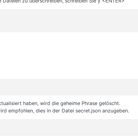
ge Dateien zu überschreiben, schreiben Sie y <ENTER>
ktualisiert haben, wird die geheime Phrase gelöscht.
rd empfohlen, dies in der Datei secret.json anzugeben.