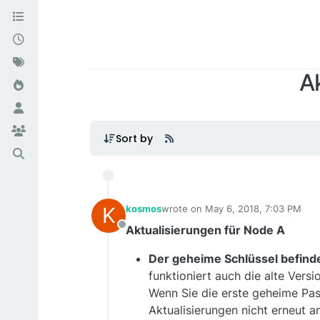
Ak
Sort by
K
kosmos
wrote on
May 6, 2018, 7:03 PM
last edited by
Aktualisierungen für Node A
Offline
Der geheime Schlüssel befindet
funktioniert auch die alte Vers
Wenn Sie die erste geheime Pas
Aktualisierungen nicht erneut a