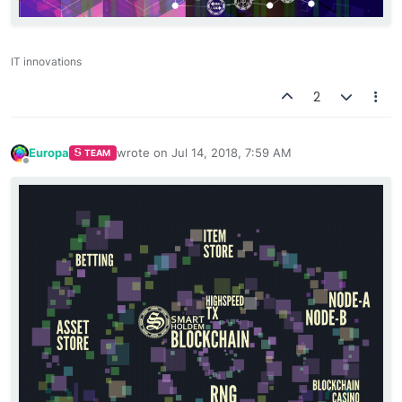
IT innovations
2
Europa
wrote on
Jul 14, 2018, 7:59 AM
TEAM
last edited by
Offline