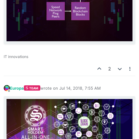
IT innovations
2
Europa
wrote on
Jul 14, 2018, 7:55 AM
TEAM
last edited by
Offline