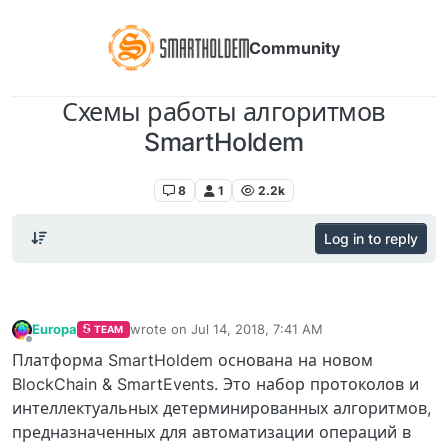
Community
Схемы работы алгоритмов
SmartHoldem
Smartholdem: Ссылки, пресс-релизы, медиа-материалы SmartHoldem
8
1
2.2k
Log in to reply
Europa
wrote on
Jul 14, 2018, 7:41 AM
TEAM
last edited by
Offline
Платформа SmartHoldem основана на новом
BlockChain & SmartEvents. Это набор протоколов и
интеллектуальных детерминированных алгоритмов,
предназначенных для автоматизации операций в