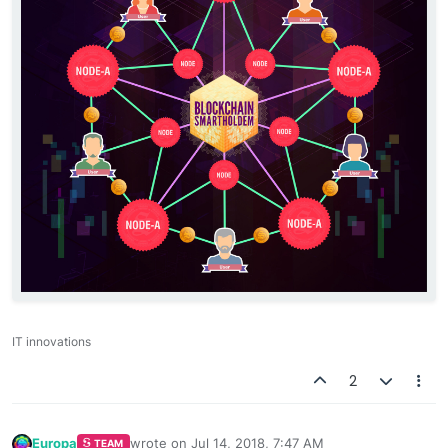
IT innovations
2
Europa
wrote on
Jul 14, 2018, 7:47 AM
TEAM