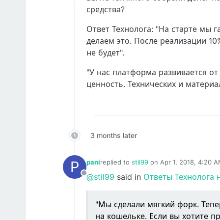
средства?
Ответ Технолога: "На старте мы 
делаем это. После реализации 1
не будет".
"У нас платформа развивается о
ценность. Технических и материа
3 months later
P
pani
replied to
stil99
on
Apr 1, 2018, 4:20 
last edited by
@stil99
said in
Ответы Технолога 
Offline
"Мы сделали мягкий форк. Тепер
на кошельке. Если вы хотите п