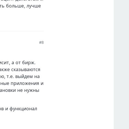
ать больше, лучше
#8
сит, а от бирж.
акже сказываются
, т.е. выйдем на
азные приложения и
становки не нужны
ов и функционал