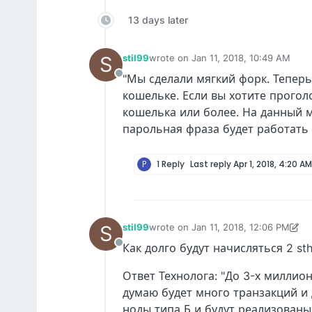
13 days later
S
stil99
wrote on
Jan 11, 2018, 10:49 AM
last edited by
"Мы сделали мягкий форк. Теперь 
Offline
кошельке. Если вы хотите прогол
кошелька или более. На данный мо
парольная фраза будет работать 
P
1 Reply
Last reply
Apr 1, 2018, 4:20 AM
S
stil99
wrote on
Jan 11, 2018, 12:06 PM
last edited by stil99
Jan 11, 2018, 12:
Как долго будут начисляться 2 st
Offline
Ответ Технолога: "До 3-х миллио
думаю будет много транзакций и 
ноды типа Б и будут реализованы