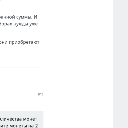
бранной суммы. И
сборах нужды уже
 они приобретают
#11
количества монет
лите монеты на 2