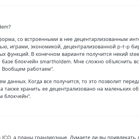
0 PM
dem?
тформа, со встроенными в нее децентарлизованным инт
ью, играми, экономикой, децентрализованной p-t-p би
х функций. В конечном варианте получится некий stee
 базе блокчейн smartholdem. Мне сложно объяснить вс
. Вообщем работаем".
ем данных. Когда все получится, то это позволит пере
 также хранить ее децентрализовано на маленьких об
м блокчейн".
а ICO, а планы грандиозные. Думаете ли вы привлекать