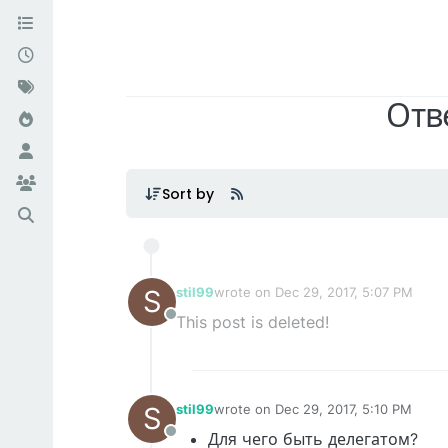
Отв
Sort by
S
stil99
wrote on
Dec 29, 2017, 5:07 PM
last edited by
This post is deleted!
Offline
S
stil99
wrote on
Dec 29, 2017, 5:10 PM
last edited by
Для чего быть делегатом?
Offline