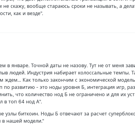
 не скажу, вообще стараюсь сроки не называть, а дел
сти, как и везде".
м в январе. Точной даты не назову. Тут не от меня зави
лыв людей. Индустрия набирает колоссальные темпы. Т
 ждем... Как только закончим с экономической моделью
 по развитию - это ноды уровня Б, интеграция игр, р
мнить, что количество нод Б не ограничено и для их у
л в топ 64 нод А".
е узлы биткоин. Ноды Б отвечают за расчет суперблок
ы в нашей модели."