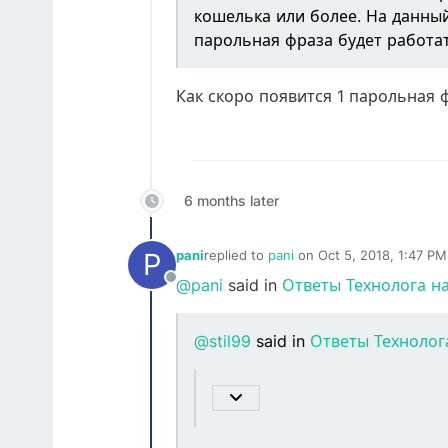
кошелька или более. На данный 
парольная фраза будет работат
Как скоро появится 1 парольная 
6 months later
P
pani
replied to
pani
on
Oct 5, 2018, 1:47 PM
last edited by
@pani
said in
Ответы Технолога н
Offline
@stil99
said in
Ответы Технолог