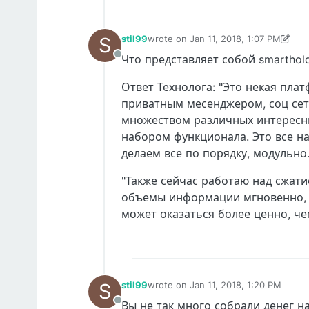
S
stil99
wrote on
Jan 11, 2018, 1:07 PM
last edited by stil99
Jan 11, 2018, 1:1
Что представляет собой smarthol
Offline
Ответ Технолога: "Это некая пла
приватным месенджером, соц сет
множеством различных интересны
набором функционала. Это все на
делаем все по порядку, модульно
"Также сейчас работаю над сжати
объемы информации мгновенно, а
может оказаться более ценно, че
S
stil99
wrote on
Jan 11, 2018, 1:20 PM
last edited by
Вы не так много собрали денег н
Offline