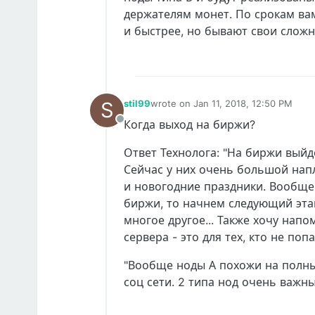
держателям монет. По срокам вам
и быстрее, но бывают свои сложно
S
stil99
wrote on
Jan 11, 2018, 12:50 PM
last edited by
Когда выход на биржи?
Offline
Ответ Технолога: "На биржи выйде
Сейчас у них очень большой нап
и новогодние праздники. Вообщем
биржи, то начнем следующий этап
многое другое... Также хочу напо
сервера - это для тех, кто не попа
"Вообще ноды А похожи на полны
соц сети. 2 типа нод очень важн