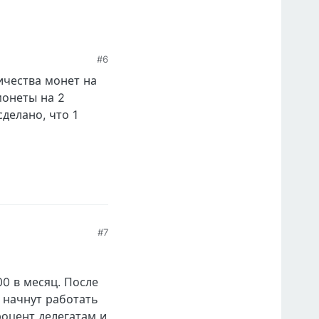
#6
личества монет на
монеты на 2
делано, что 1
#7
00 в месяц. После
 начнут работать
роцент делегатам и