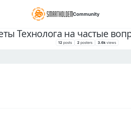
Community
еты Технолога на частые воп
Технические вопросы
12
posts
2
posters
3.6k
views