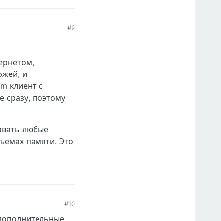
#9
ернетом,
ржей, и
m клиент с
е сразу, поэтому
давать любые
ъемах памяти. Это
#10
 дополнительные