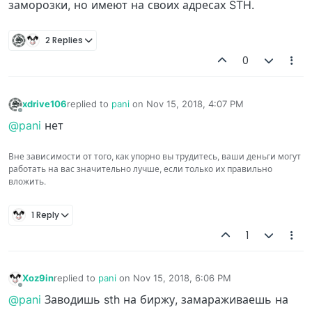
заморозки, но имеют на своих адресах STH.
2 Replies
0
xdrive106
replied to
pani
on
Nov 15, 2018, 4:07 PM
last edited by
Offline
@pani
нет
Вне зависимости от того, как упорно вы трудитесь, ваши деньги могут
работать на вас значительно лучше, если только их правильно
вложить.
1 Reply
1
Xoz9in
replied to
pani
on
Nov 15, 2018, 6:06 PM
last edited by
Offline
@pani
Заводишь sth на биржу, замараживаешь на