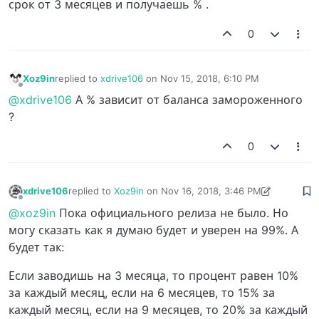
срок от 3 месяцев и получаешь % .
0
Xoz9in
replied to
xdrive106
on
Nov 15, 2018, 6:10 PM
last edited by
Offline
@xdrive106
А % зависит от баланса замороженного
?
0
xdrive106
replied to
Xoz9in
on
Nov 16, 2018, 3:46 PM
last edited by xdrive106
Nov 16, 2018, 3:48 PM
Offline
@xoz9in
Пока официального релиза не было. Но
могу сказать как я думаю будет и уверен на 99%. А
будет так:
Если заводишь на 3 месяца, то процент равен 10%
за каждый месяц, если на 6 месяцев, то 15% за
каждый месяц, если на 9 месяцев, то 20% за каждый