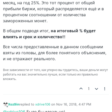
месяц, на год 25%. Это тот процент от общей
прибыли биржи, который распределяется ещё и в
процентном соотношении от количества
замороженных монет.
В общем подводя итог,
на итоговый % будет
влиять и срок и количество
!!!
Все числа предоставленные в данном сообщении
взяты из головы, для более понятного объяснения,
и не отражают реального.
Вне зависимости от того, как упорно вы трудитесь, ваши деньги могут
работать на вас значительно лучше, если только их правильно
вложить.
1
Xoz9in
replied to
xdrive106
on
Nov 16, 2018, 4:47 PM
last edited by
Offline
@xdrive106
Было бы идеально)