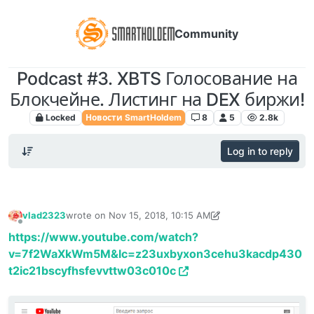
Community
Podcast #3. XBTS Голосование на
Блокчейне. Листинг на DEX биржи!
Locked
Новости SmartHoldem
8
5
2.8k
Log in to reply
vlad2323
wrote on
Nov 15, 2018, 10:15 AM
last edited by vlad2323
Feb 7, 2019, 3:11 PM
Offline
https://www.youtube.com/watch?
v=7f2WaXkWm5M&lc=z23uxbyxon3cehu3kacdp430
t2ic21bscyfhsfevvttw03c010c