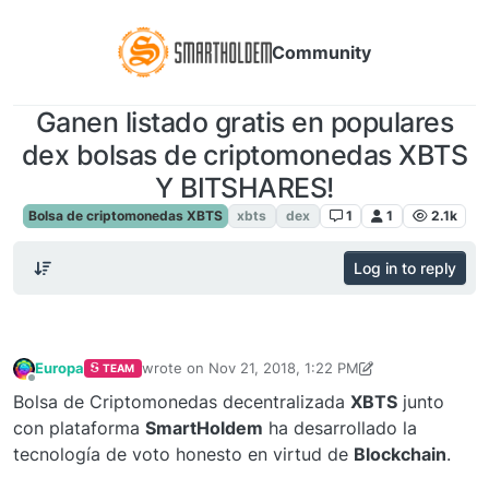
Community
Ganen listado gratis en populares
dex bolsas de criptomonedas XBTS
Y BITSHARES!
Bolsa de criptomonedas XBTS
xbts
dex
1
1
2.1k
Log in to reply
Europa
wrote on
Nov 21, 2018, 1:22 PM
TEAM
last edited by TechnoL0g
Sep 4, 2019, 2:50 PM
Offline
Bolsa de Criptomonedas decentralizada
XBTS
junto
con plataforma
SmartHoldem
ha desarrollado la
tecnología de voto honesto en virtud de
Blockchain
.