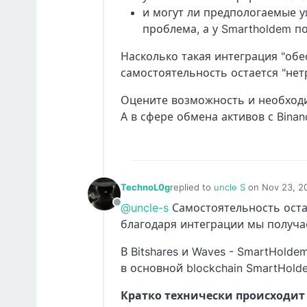
и могут ли предпологаемые уя
проблема, а у Smartholdem по
Насколько такая интеграция "об
самостоятельность остается "нет
Оцените возможность и необходи
А в сфере обмена активов с Binan
TechnoL0g
replied to
uncle S
on
Nov 23, 2
last edited by Europa
Dec 4, 20
@uncle-s
Самостоятельность остае
Offline
благодаря интеграции мы получа
В Bitshares и Waves - SmartHold
в основной blockchain SmartHold
Кратко технически происходит 