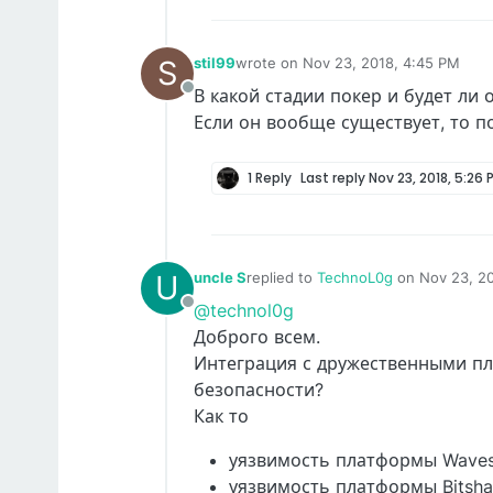
S
stil99
wrote on
Nov 23, 2018, 4:45 PM
last edited by
В какой стадии покер и будет ли
Offline
Если он вообще существует, то п
1 Reply
Last reply
Nov 23, 2018, 5:26 
U
uncle S
replied to
TechnoL0g
on
Nov 23, 2
last edited by
@technol0g
Offline
Доброго всем.
Интеграция с дружественными пл
безопасности?
Как то
уязвимость платформы Waves
уязвимость платформы Bitshares.........