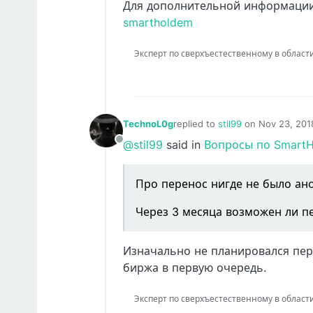
Для дополнительной информации
smartholdem
Эксперт по сверхъестественному в области IT
TechnoL0g
replied to
stil99
on
Nov 23, 201
last edited by TechnoL0g
Nov 2
@stil99
said in
Вопросы по Smart
Offline
Про перенос нигде не было ан
Через 3 месяца возможен ли п
Изначально не планировался пер
биржа в первую очередь.
Эксперт по сверхъестественному в области IT