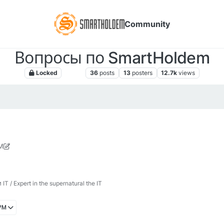
Community
Вопросы по SmartHoldem
Locked
Блоги
36
posts
13
posters
12.7k
views
AM
 2018, 12:29 PM
 / Expert in the supernatural the IT
 PM