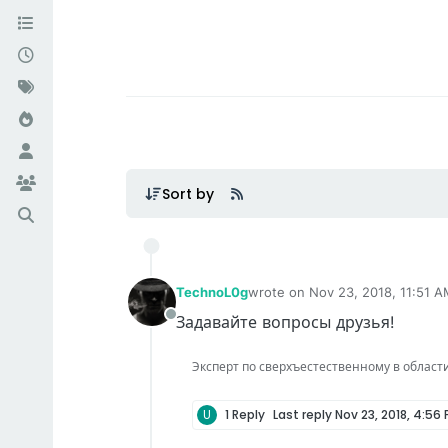
Sort by
TechnoL0g
wrote on
Nov 23, 2018, 11:51 
last edited by vlad2323
Nov 23,
Задавайте вопросы друзья!
Offline
Эксперт по сверхъестественному в области IT
U
1 Reply
Last reply
Nov 23, 2018, 4:56