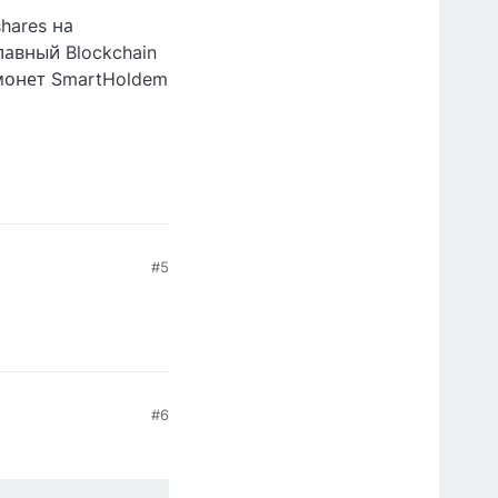
hares на
лавный Blockchain
 монет SmartHoldem
#5
#6