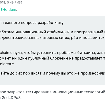
2018, 5:49 PM
018, 5:56 PM
rtHoldem
:
ет главного вопроса разработчику:
аботала инновационный стабильный и прогрессивный 
децентрализованных игровых сетях, p2p и новыми тех
hain с нуля, чтобы устранить проблемы биткоина, альт
омент ни один публичный блокчейн не предоставляет т
oldem.*
сайте до сих пор висят и почему вы это же произносили
вое закрытое тестирование инновационных технологий
ля 2ndLDPoS.