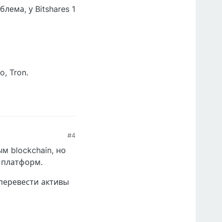
лема, у Bitshares 1
, Tron.
#4
м blockchain, но
 платформ.
 перевести активы