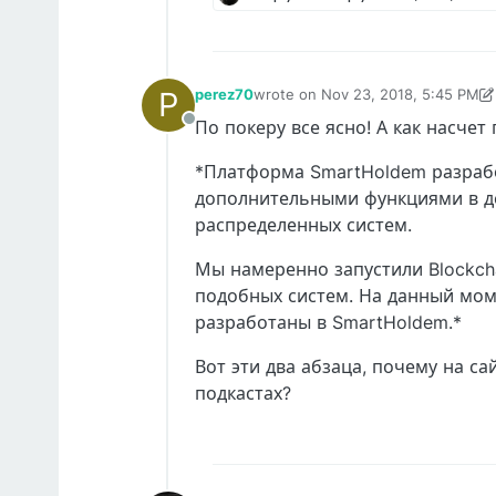
P
perez70
wrote on
Nov 23, 2018, 5:45 PM
last edited by perez70
Nov 23, 201
По покеру все ясно! А как насчет
Offline
*Платформа SmartHoldem разраб
дополнительными функциями в де
распределенных систем.
Мы намеренно запустили Blockcha
подобных систем. На данный мом
разработаны в SmartHoldem.*
Вот эти два абзаца, почему на са
подкастах?