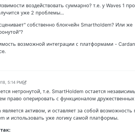
звимости воздействовать суммарно? т.е. у Waves 1 проб
лучится уже 2 проблемы...
есценивает" собственно блокчейн Smartholdem? Или же
ронутой"?
мость возможной интеграции с платформами - Cardano
ce.
018, 5:14 PM
18, 7:43 AM
тся нетронутой, т.е. SmartHoldem остается независимы
ем право оперировать с функционалом дружественных
em является активом, и оставляет за собой возможность
em и использовать уже логику самой платформы.
так: