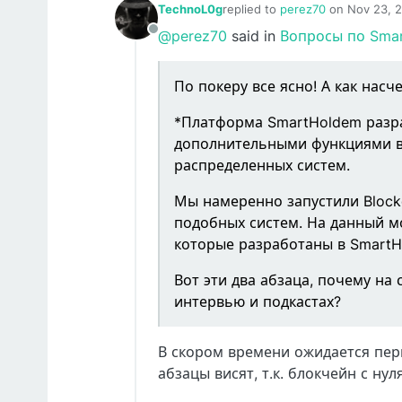
TechnoL0g
replied to
perez70
on
Nov 23, 
last edited by Europa
Nov 23, 2
@perez70
said in
Вопросы по Sma
Offline
По покеру все ясно! А как насч
*Платформа SmartHoldem разр
дополнительными функциями в 
распределенных систем.
Мы намеренно запустили Blockc
подобных систем. На данный м
которые разработаны в SmartH
Вот эти два абзаца, почему на 
интервью и подкастах?
В скором времени ожидается пер
абзацы висят, т.к. блокчейн с ну