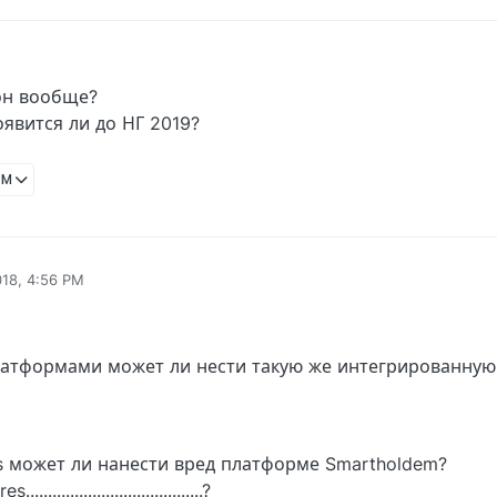
 он вообще?
оявится ли до НГ 2019?
PM
018, 4:56 PM
атформами может ли нести такую же интегрированную
 может ли нанести вред платформе Smartholdem?
...............................?