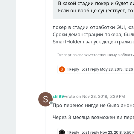
В какой стадии покер и будет 
Если он вообще существует, то
покер в стадии отработки GUI, ю
Сроки демонстрации покера, был
SmartHoldem запуск децентрализ
Эксперт по сверхъестественному в области IT
S
1 Reply
Last reply
May 23, 2019, 12:26
S
stil99
wrote on
Nov 23, 2018, 5:29 PM
last edited by
Про перенос нигде не было анон
Offline
Через 3 месяца возможен ли пер
1 Reply
Last reply
Nov 23, 2018, 5:50