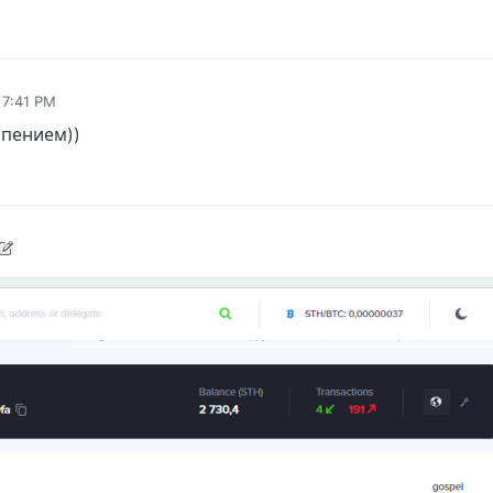
 7:41 PM
рпением))
2018, 4:26 PM