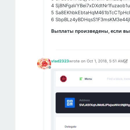
4 Sj8NFgaVYBei7xDXdtNr1fuzaob1u
5 Sa8EKhbkEbtaHqM461bTcCTpHcB
6 SbpBLz4yBDHqsS1F3msKM3e44jN
Выплаты произведены, если вы
vlad2323
wrote on
Oct 1, 2018, 5:51 AM
last edited by vlad2323
Oct 1, 20
Offline