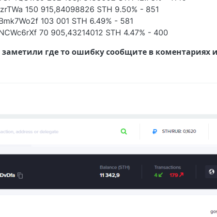
zrTWa 150 915,84098826 STH 9.50% - 851
mk7Wo2f 103 001 STH 6.49% - 581
CWc6rXf 70 905,43214012 STH 4.47% - 400
 заметили где то ошибку сообщите в коментариях и
18, 12:05 PM