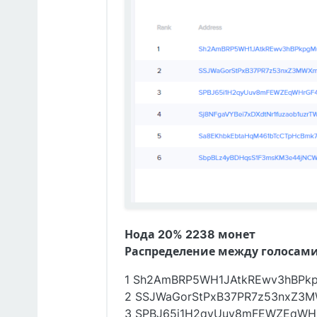
Нода 20% 2238 монет
Распределение между голосами
1 Sh2AmBRP5WH1JAtkREwv3hBPkpg
2 SSJWaGorStPxB37PR7z53nxZ3MW
3 SPBJ65i1H2qyUuv8mFEWZEqWHrG