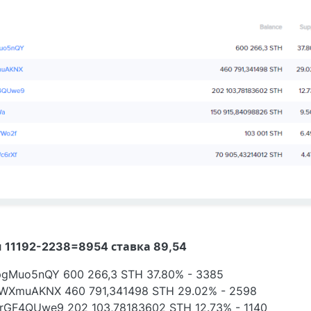
 11192-2238=8954 ставка 89,54
Muo5nQY 600 266,3 STH 37.80% - 3385
XmuAKNX 460 791,341498 STH 29.02% - 2598
F4QUwe9 202 103,78183602 STH 12.73% - 1140