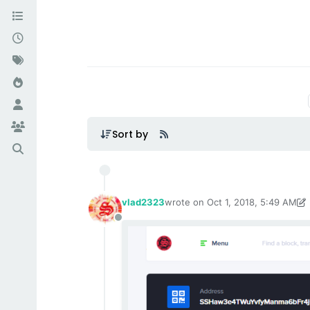
Sort by
vlad2323
wrote on
Oct 1, 2018, 5:49 AM
last edited by vlad2323
Oct 1, 20
Offline