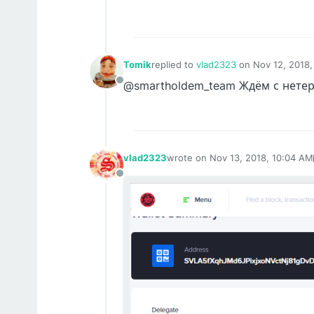
Tomik
replied to
vlad2323
on
Nov 12, 2018,
last edited by
@smartholdem_team Ждём с нете
Offline
vlad2323
wrote on
Nov 13, 2018, 10:04 AM
last edited by vlad2323
Nov 22, 
Offline