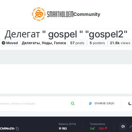
Community
Делегат " gospel " "gospel2"
Moved
Делегаты, Ноды, Голоса
57
posts
5
posters
21.8k
views
18, 7:02 AM