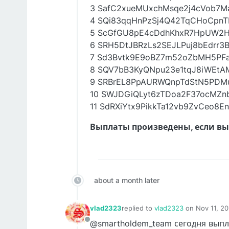
3 SafC2xueMUxchMsqe2j4cVob7Ma
4 SQi83qqHnPzSj4Q42TqCHoCpnTN
5 ScGfGU8pE4cDdhKhxR7HpUW2Hys
6 SRH5DtJBRzLs2SEJLPuj8bEdrr3Br
7 Sd3Bvtk9E9oBZ7m52oZbMH5PFab
8 SQV7bB3KyQNpu23e1tqJ8iWEtAM
9 SRBrEL8PpAURWQnpTdStN5PDMuE
10 SWJDGiQLyt6zTDoa2F37ocMZnbL
11 SdRXiYtx9PikkTa12vb9ZvCeo8En
Выплаты произведены, если вы
about a month later
vlad2323
replied to
vlad2323
on
Nov 11, 2
last edited by
@smartholdem_team сегодня выпла
Offline