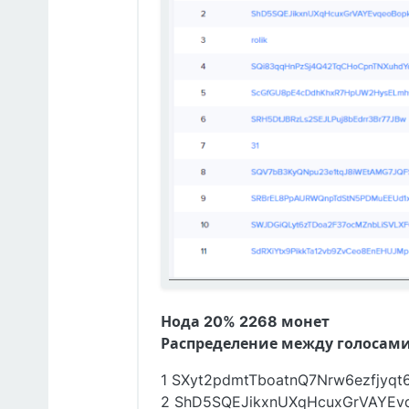
Нода 20% 2268 монет
Распределение между голосами
1 SXyt2pdmtTboatnQ7Nrw6ezfjyqt
2 ShD5SQEJikxnUXqHcuxGrVAYEvqe