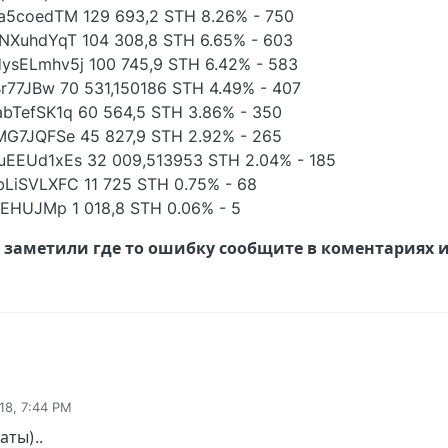
5coedTM 129 693,2 STH 8.26% - 750
XuhdYqT 104 308,8 STH 6.65% - 603
ELmhv5j 100 745,9 STH 6.42% - 583
77JBw 70 531,150186 STH 4.49% - 407
TefSK1q 60 564,5 STH 3.86% - 350
G7JQFSe 45 827,9 STH 2.92% - 265
EUd1xEs 32 009,513953 STH 2.04% - 185
iSVLXFC 11 725 STH 0.75% - 68
EHUJMp 1 018,8 STH 0.06% - 5
 заметили где то ошибку сообщите в коментариях и
018, 7:44 PM
ты)..