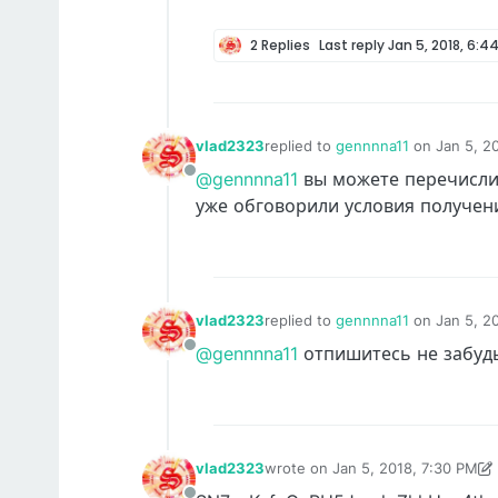
2 Replies
Last reply
Jan 5, 2018, 6:4
vlad2323
replied to
gennnna11
on
Jan 5, 2
last edited by
@gennnna11
вы можете перечисли
Offline
уже обговорили условия получени
vlad2323
replied to
gennnna11
on
Jan 5, 2
last edited by
@gennnna11
отпишитесь не забудь
Offline
vlad2323
wrote on
Jan 5, 2018, 7:30 PM
last edited by vlad2323
Jan 5, 20