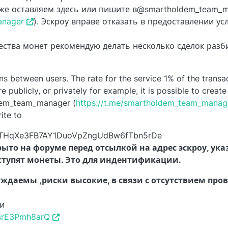
же оставляем здесь или пишите в@smartholdem_team_
anager
). Эскроу вправе отказать в предоставлении усл
ества монет рекомендую делать несколько сделок разб
ns between users. The rate for the service 1% of the transa
publicly, or privately for example, it is possible to creat
dem_team_manager (
https://t.me/smartholdem_team_manag
rite to
: STHqXe3FB7AY1DuoVpZngUdBw6fTbn5rDe
рыто на форуме перед отсылкой на адрес эскроу, ука
ступят монеты. Это для индентификации.
ждаемы ,риски высокие, в связи с отсутствием про
и
wsrE3Pmh8arQ