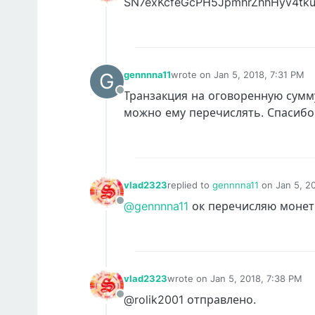
SN7exKcfeGcPH5JpmhrZhhHyv4tku
Offline
G
gennnna11
wrote on
Jan 5, 2018, 7:31 PM
last edited by
Транзакция на оговоренную сумму
Offline
можно ему перечислять. Спасибо
vlad2323
replied to
gennnna11
on
Jan 5, 2
last edited by
@gennnna11
ок перечисляю монет
Offline
vlad2323
wrote on
Jan 5, 2018, 7:38 PM
last edited by
@rolik2001 отправлено.
Offline