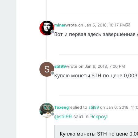
miner
wrote on
Jan 5, 2018, 10:17 PM
last edited by miner
Jan 5, 2018, 10:
Вот и первая здесь завершённая
Offline
S
stil99
wrote on
Jan 6, 2018, 7:00 PM
last edited by
Куплю монеты STH по цене 0,003
Offline
Toxeeg
replied to
stil99
on
Jan 6, 2018, 11
last edited by
@stil99
said in
Эскроу
:
Offline
Куплю монеты STH по цене 0,0