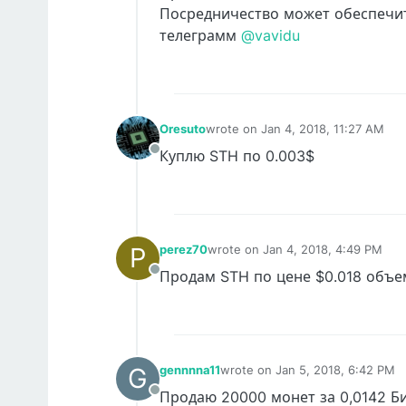
Посредничество может обеспечит
телеграмм
@vavidu
Oresuto
wrote on
Jan 4, 2018, 11:27 AM
last edited by
Куплю STH по 0.003$
Offline
P
perez70
wrote on
Jan 4, 2018, 4:49 PM
last edited by
Продам STH по цене $0.018 объем
Offline
G
gennnna11
wrote on
Jan 5, 2018, 6:42 PM
last edited by
Продаю 20000 монет за 0,0142 Би
Offline