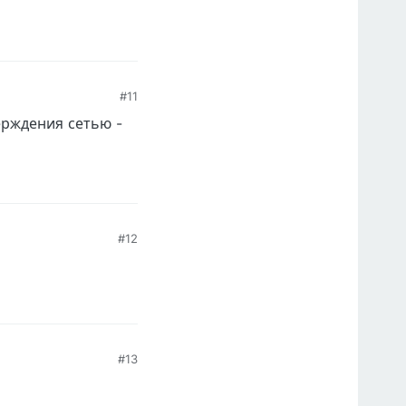
#11
ерждения сетью -
#12
#13