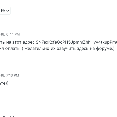
4 PM
018, 6:44 PM
ть на этот адрес SN7exKcfeGcPH5JpmhrZhhHyv4tkupPm6
я оплаты ( желательно их озвучить здесь на форуме.)
018, 7:13 PM
те))
18, 7:31 PM