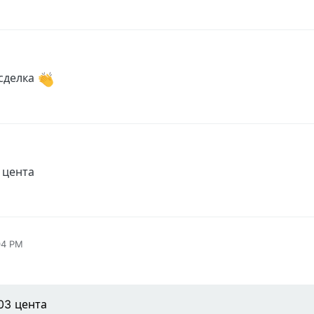
17 PM
 сделка
 цента
:04 PM
03 цента