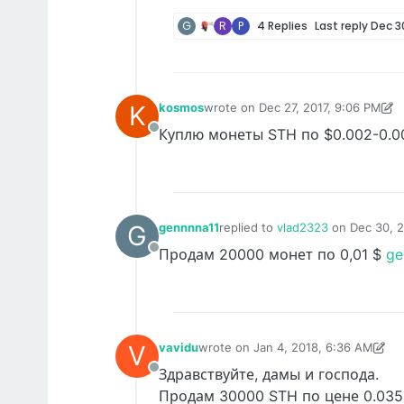
G
R
P
4 Replies
Last reply
Dec 30
K
kosmos
wrote on
Dec 27, 2017, 9:06 PM
last edited by kosmos
Dec 27, 2017
Куплю монеты STH по $0.002-0.0
Offline
G
gennnna11
replied to
vlad2323
on
Dec 30, 2
last edited by
Продам 20000 монет по 0,01 $
ge
Offline
V
vavidu
wrote on
Jan 4, 2018, 6:36 AM
last edited by vlad2323
Jan 4, 2018
Здравствуйте, дамы и господа.
Offline
Продам 30000 STH по цене 0.035$ 