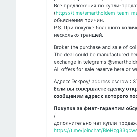
Все предложения по купли-прода
(
https://t.me/smartholdem_team_m
обьяснения причин.
P.S. При покупке большого колич
несколько траншей.
Broker the purchase and sale of coi
The deal could be manufactured here 
exchange in telegrams @smarthol
All offers for sale reserve here or w
Адресс Эскроу/ address escrow 
Если вы совершаете сделку отк
сообщении адрес с которого по
Покупка за фиат-гарантии обсу
/
дополнительно чат купли продаж
https://t.me/joinchat/BleHzg33gc