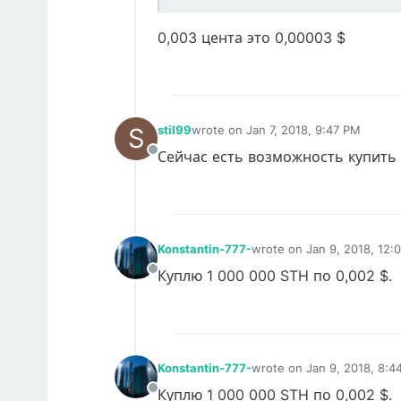
0,003 цента это 0,00003 $
S
stil99
wrote on
Jan 7, 2018, 9:47 PM
last edited by
Сейчас есть возможность купить 
Offline
Konstantin-777-
wrote on
Jan 9, 2018, 12:
last edited by
Куплю 1 000 000 STH по 0,002 $.
Offline
Konstantin-777-
wrote on
Jan 9, 2018, 8:4
last edited by
Куплю 1 000 000 STH по 0,002 $.
Offline