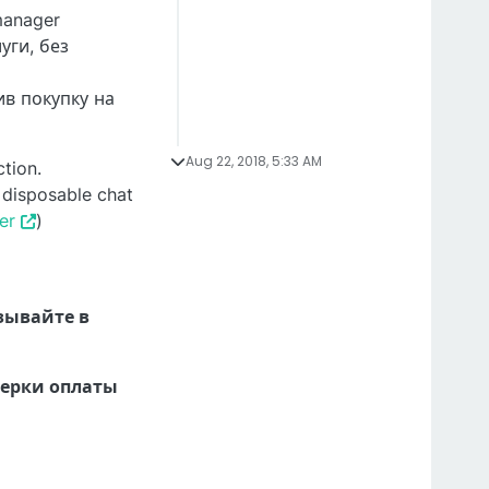
manager
уги, без
ив покупку на
Aug 22, 2018, 5:33 AM
ction.
e disposable chat
er
)
зывайте в
верки оплаты