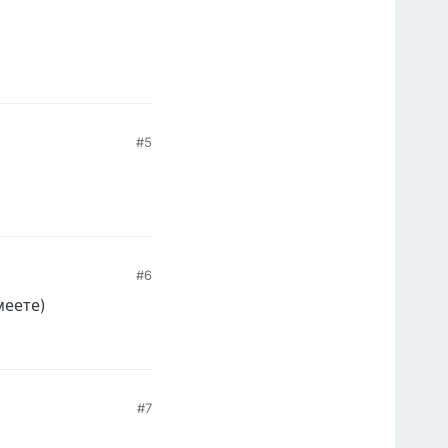
#5
#6
меете)
#7