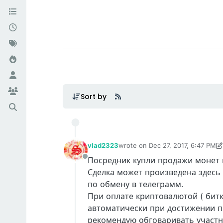
Sort by
vlad2323
wrote on
Dec 27, 2017, 6:47 PM
last edited by vlad2323
Apr 26, 2
Посредник купли продажи монет м
Offline
Сделка может произведена здесь
по обмену в телеграмм.
При оплате криптовалютой ( битк
автоматически при достижении п
рекомендую обговаривать участн