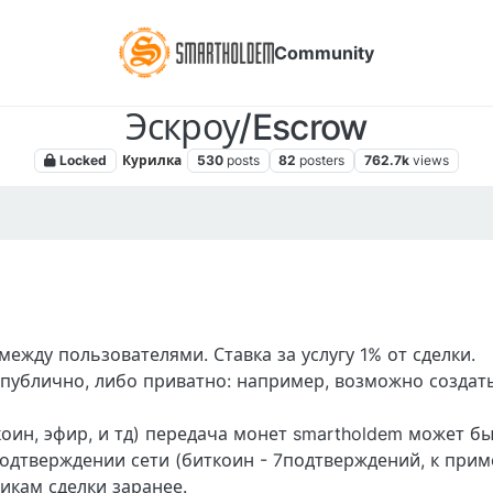
Community
Эскроу/Escrow
Locked
Курилка
530
posts
82
posters
762.7k
views
018, 9:15 PM
ежду пользователями. Ставка за услугу 1% от сделки.
 публично, либо приватно: например, возможно создат
оин, эфир, и тд) передача монет smartholdem может б
одтверждении сети (биткоин - 7подтверждений, к прим
икам сделки заранее.