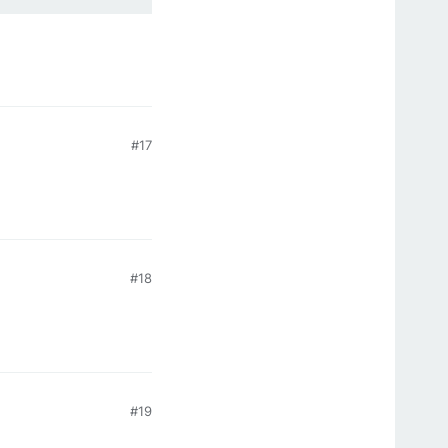
#17
#18
#19