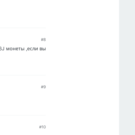
#8
J монеты ,если вы
#9
#10