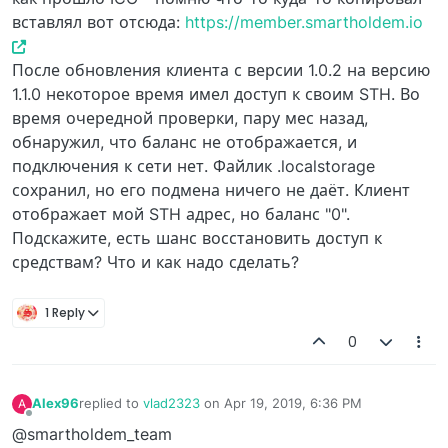
вставлял вот отсюда:
https://member.smartholdem.io
После обновления клиента с версии 1.0.2 на версию
1.1.0 некоторое время имел доступ к своим STH. Во
время очередной проверки, пару мес назад,
обнаружил, что баланс не отображается, и
подключения к сети нет. Файлик .localstorage
сохранил, но его подмена ничего не даёт. Клиент
отображает мой STH адрес, но баланс "0".
Подскажите, есть шанс восстановить доступ к
средствам? Что и как надо сделать?
1 Reply
0
Alex96
replied to
vlad2323
on
Apr 19, 2019, 6:36 PM
A
last edited by
Offline
@smartholdem_team