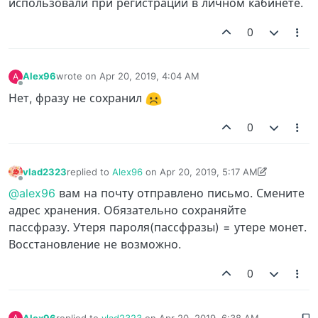
использовали при регистрации в личном кабинете.
0
Alex96
wrote on
Apr 20, 2019, 4:04 AM
A
last edited by
Offline
Нет, фразу не сохранил
0
vlad2323
replied to
Alex96
on
Apr 20, 2019, 5:17 AM
last edited by vlad2323
Apr 20, 2019, 5:25 AM
Offline
@alex96
вам на почту отправлено письмо. Смените
адрес хранения. Обязательно сохраняйте
пассфразу. Утеря пароля(пассфразы) = утере монет.
Восстановление не возможно.
0
Alex96
replied to
vlad2323
on
Apr 20, 2019, 6:38 AM
A