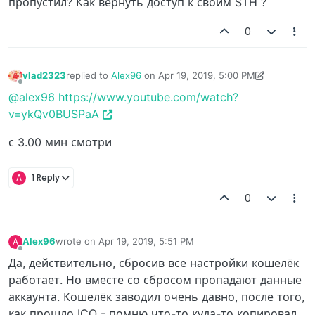
пропустил? Как вернуть доступ к своим STH ?
0
vlad2323
replied to
Alex96
on
Apr 19, 2019, 5:00 PM
last edited by vlad2323
Apr 19, 2019, 5:01 PM
Offline
@alex96
https://www.youtube.com/watch?
v=ykQv0BUSPaA
с 3.00 мин смотри
A
1 Reply
0
Alex96
wrote on
Apr 19, 2019, 5:51 PM
A
last edited by
Offline
Да, действительно, сбросив все настройки кошелёк
работает. Но вместе со сбросом пропадают данные
аккаунта. Кошелёк заводил очень давно, после того,
как прошло ICO - помню что-то куда-то копировал