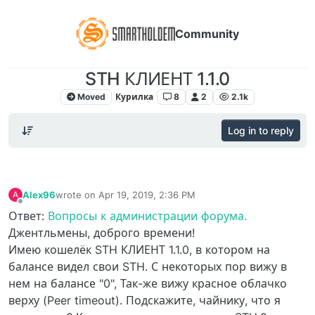
Community
STH КЛИЕНТ 1.1.0
Moved
Курилка
8
2
2.1k
Log in to reply
Alex96
wrote on
Apr 19, 2019, 2:36 PM
A
last edited by
Offline
Ответ:
Вопросы к администрации форума.
Джентльмены, доброго времени!
Имею кошелёк STH КЛИЕНТ 1.1.0, в котором на
балансе видел свои STH. С некоторых пор вижу в
нем на балансе "0", Так-же вижу красное облачко
верху (Peer timeout). Подскажите, чайнику, что я