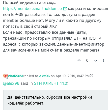
По всей видимости отсюда
https://member.smartholdem.io
как раз и копировал
non BIP-39 passphase. Только доступа в раздел
member больше нет. Могу ли я как-то по другому
попасть в свой старый ЛК?
Если надо, предоставлю все данные (даты,
транзакции по которым отправлял ETH на ICO, IP
адреса, с которых заходил, данные-инентификатор
для зачисления на мой счёт в разделе members)
0
vlad2323
replied to
Alex96
on
Apr 19, 2019, 8:47 PM
last edited by vlad2323
Apr 19, 2019, 8:59 PM
Offline
@alex96
said in
STH КЛИЕНТ 1.1.0
:
Да, действительно, сбросив все настройки
кошелёк работает.