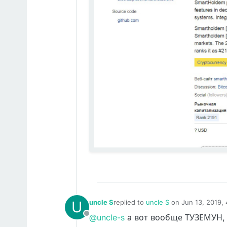
U
uncle S
replied to
uncle S
on
Jun 13, 2019,
last edited by
@uncle-s
а вот вообще ТУЗЕМУН, б
Offline