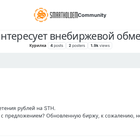
Community
нтересует внебиржевой обм
Курилка
4
posts
2
posters
1.9k
views
тения рублей на STH.
с предложением? Обновленную биржу, к сожалению, не