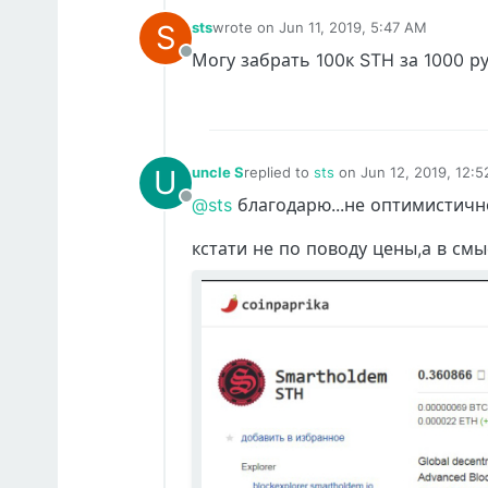
S
sts
wrote on
Jun 11, 2019, 5:47 AM
last edited by
Могу забрать 100к STH за 1000 ру
Offline
U
uncle S
replied to
sts
on
Jun 12, 2019, 12:
last edited by uncle S
Jun 12, 2019,
@sts
благодарю...не оптимистично 
Offline
кстати не по поводу цены,а в смы