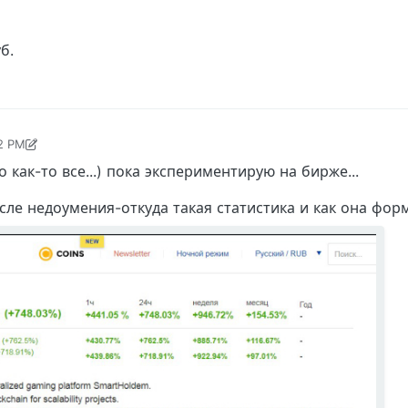
б.
52 PM
 1:13 PM
как-то все...) пока экспериментирую на бирже...
сле недоумения-откуда такая статистика и как она форм