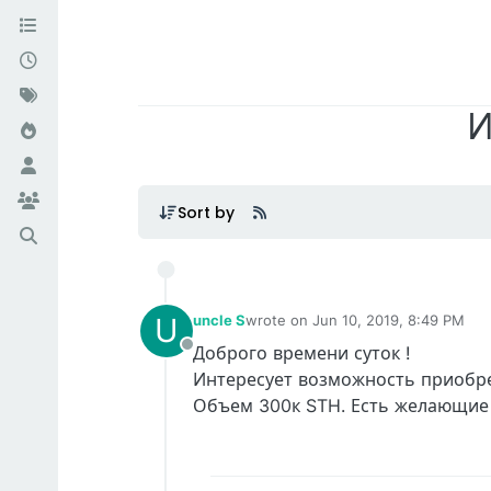
И
Sort by
U
uncle S
wrote on
Jun 10, 2019, 8:49 PM
last edited by
Доброго времени суток !
Offline
Интересует возможность приобре
Объем 300к STH. Есть желающие 