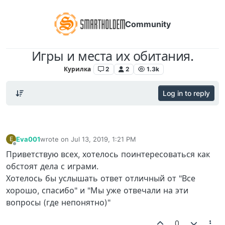
Community
Игры и места их обитания.
Курилка
2
2
1.3k
Log in to reply
Eva001
wrote on
Jul 13, 2019, 1:21 PM
E
last edited by
Offline
Приветствую всех, хотелось поинтересоваться как
обстоят дела с играми.
Хотелось бы услышать ответ отличный от "Все
хорошо, спасибо" и "Мы уже отвечали на эти
вопросы (где непонятно)"
0