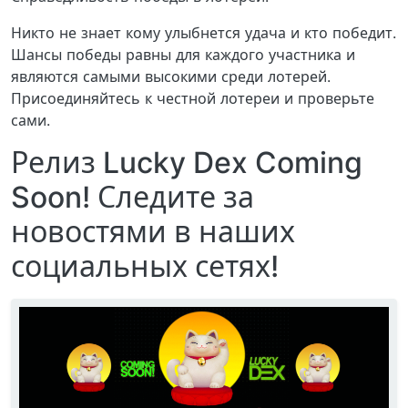
Никто не знает кому улыбнется удача и кто победит.
Шансы победы равны для каждого участника и
являются самыми высокими среди лотерей.
Присоединяйтесь к честной лотереи и проверьте
сами.
Релиз Lucky Dex Coming
Soon! Следите за
новостями в наших
социальных сетях!