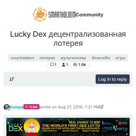
Community
Lucky Dex децентрализованная
лотерея
Лотерея "Lucky Dex"
smartholdem
лотерея
мультиплеер
блокчейн
игры
1
1
1.6k
Log in to reply
Europa
wrote on
Aug 27, 2019, 7:21 PM
TEAM
last edited by Europa
Oct 6, 2019, 9:13 PM
Offline