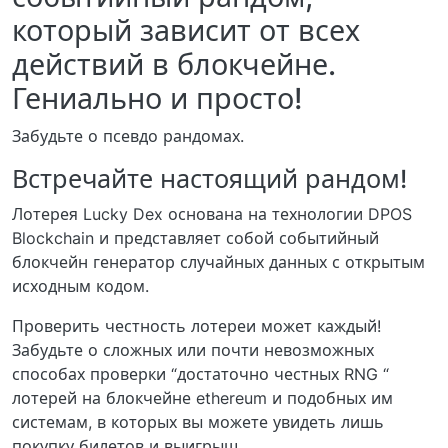
который зависит от всех
действий в блокчейне.
Гениально и просто!
Забудьте о псевдо рандомах.
Встречайте настоящий рандом!
Лотерея Lucky Dex основана на технологии DPOS
Blockchain и представляет собой событийный
блокчейн генератор случайных данных с открытым
исходным кодом.
Проверить честность лотереи может каждый!
Забудьте о сложных или почти невозможных
способах проверки “достаточно честных RNG “
лотерей на блокчейне ethereum и подобных им
системам, в которых вы можете увидеть лишь
покупку билетов и выигрыш.