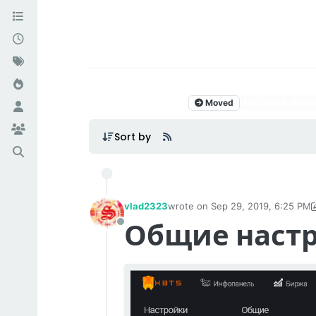
Moved
FAQ XBTS. Инст
Sort by
vlad2323
wrote on
Sep 29, 2019, 6:25 PM
last edited by vlad2323
Nov 10, 2
Общие наст
Offline