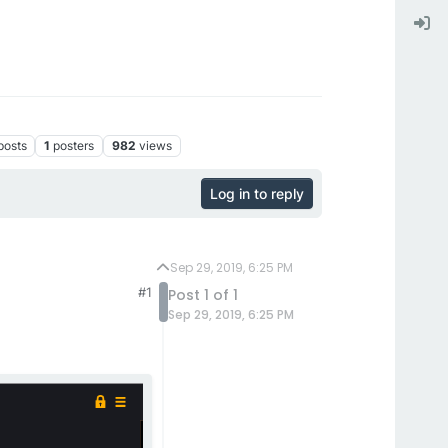
posts
1
posters
982
views
Log in to reply
Sep 29, 2019, 6:25 PM
#1
Post 1 of 1
Sep 29, 2019, 6:25 PM