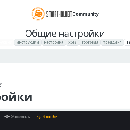
Community
Общие настройки
рукции
инструкции
настройка
xbts
торговля
трейдинг
1
019, 9:19 PM
ройки