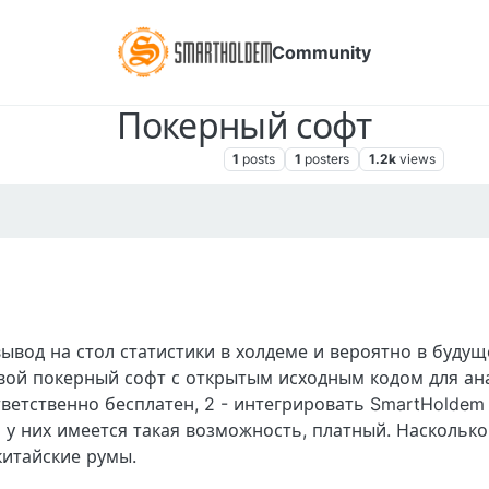
Community
Покерный софт
Poker Room SmartHoldem
1
posts
1
posters
1.2k
views
вывод на стол статистики в холдеме и вероятно в будущ
 свой покерный софт с открытым исходным кодом для ан
ветственно бесплатен, 2 - интегрировать SmartHoldem
и у них имеется такая возможность, платный. Наскольк
итайские румы.