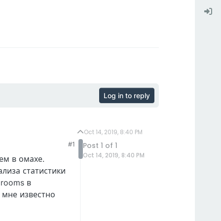
Log in to reply
Oct 14, 2019, 8:40 PM
#1
Post 1 of 1
Oct 14, 2019, 8:40 PM
ем в омахе.
ализа статистики
 rooms в
о мне известно