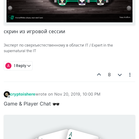
скрин из игровой сессии
Эксперт по сверхъестественному в области IT / Expert in the
supernatural the IT
A
1 Reply
8
cryptoishere
wrote on
Nov 20, 2019, 10:00 PM
last edited by
Offline
Game & Player Chat