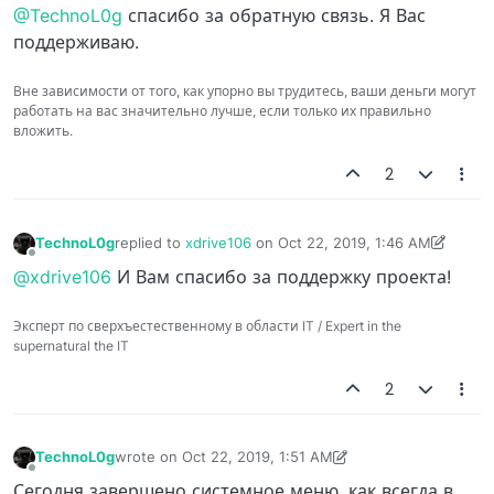
Offline
@TechnoL0g
спасибо за обратную связь. Я Вас
поддерживаю.
Вне зависимости от того, как упорно вы трудитесь, ваши деньги могут
работать на вас значительно лучше, если только их правильно
вложить.
2
TechnoL0g
replied to
xdrive106
on
Oct 22, 2019, 1:46 AM
last edited by TechnoL0g
Oct 22, 2019, 2:08 AM
Offline
@xdrive106
И Вам спасибо за поддержку проекта!
Эксперт по сверхъестественному в области IT / Expert in the
supernatural the IT
2
TechnoL0g
wrote on
Oct 22, 2019, 1:51 AM
last edited by TechnoL0g
Oct 22, 2019, 2:06 AM
Offline
Сегодня завершено системное меню, как всегда в