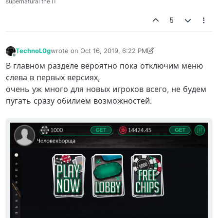
supernatural the IT
5
TechnoL0g
wrote on
Oct 16, 2019, 6:22 PM
last edited by TechnoL0g
Oct 16, 2019, 6:56 PM
Offline
В главном разделе вероятно пока отключим меню
слева в первых версиях,
очень уж много для новых игроков всего, не будем
пугать сразу обилием возможностей.