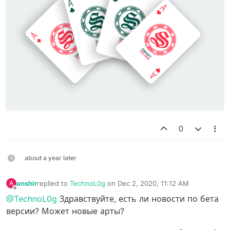
0
about a year later
anshir
replied to
TechnoL0g
on
Dec 2, 2020, 11:12 AM
A
last edited by
Offline
@TechnoL0g
Здравствуйте, есть ли новости по бета
версии? Может новые арты?