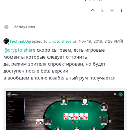
2
22 days later
TechnoL0g
replied to
cryptoishere
on
Nov 19, 2019, 8:29 PM
last edited by TechnoL0g
Nov 20, 2019, 1:01 AM
Offline
@cryptoishere
скоро сыграем, есть игровые
моменты которые следует отточить
да, режим зрителя спроектирован, но будет
доступен после beta версии
а вообщем вполне юзабельный рум получается