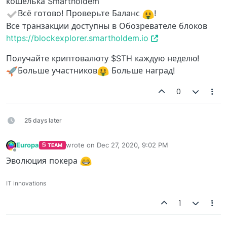
кошелька Smartholdem
Всё готово! Проверьте Баланс
!
Все транзакции доступны в Обозревателе блоков
https://blockexplorer.smartholdem.io
Получайте криптовалюту $STH каждую неделю!
Больше участников
Больше наград!
0
25 days later
Europa
wrote on
Dec 27, 2020, 9:02 PM
TEAM
last edited by
Offline
Эволюция покера
IT innovations
1