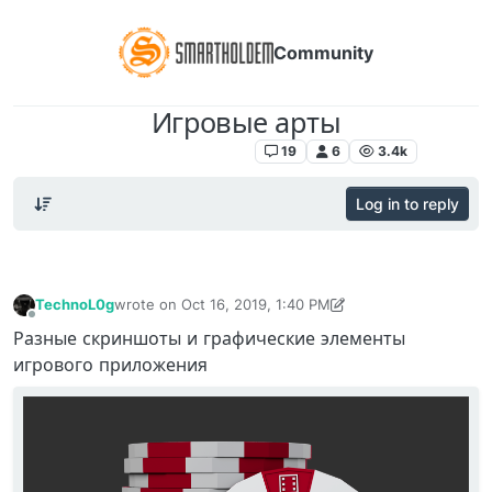
Community
Игровые арты
Poker Room SmartHoldem
19
6
3.4k
Log in to reply
TechnoL0g
wrote on
Oct 16, 2019, 1:40 PM
last edited by TechnoL0g
Oct 16, 2019, 2:18 PM
Offline
Разные скриншоты и графические элементы
игрового приложения