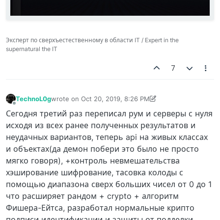
Эксперт по сверхъестественному в области IT / Expert in the
supernatural the IT
7
TechnoL0g
wrote on
Oct 20, 2019, 8:26 PM
last edited by TechnoL0g
Oct 20, 2019, 8:29 PM
Offline
Сегодня третий раз переписал рум и серверы с нуля
исходя из всех ранее полученных результатов и
неудачных вариантов, теперь api на живых классах
и объектах(да демон побери это было не просто
мягко говоря), +контроль невмешательства
хэширование шифрование, тасовка колоды с
помощью диапазона сверх больших чисел от 0 до 1
что расширяет рандом + crypto + алгоритм
Фишера-Ейтса, разработал нормальные крипто
подписи идентификации и защиты от подделки