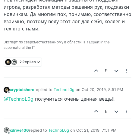
игрока, разработал методы решения рук, подсказки
новичкам. Да многим пох, понимаю, соответственно
взаимно, поэтому веду этот лог для себя, коллег и
тех кто с нами.
Эксперт по сверхъестественному в области IT / Expert in the
supernatural the IT
2 Replies
9
cryptoishere
replied to
TechnoL0g
on
Oct 20, 2019, 8:51 PM
last edited by
Offline
@TechnoL0g
получиться очень ценная вещь!!
6
xdrive106
replied to
TechnoL0g
on
Oct 21, 2019, 7:51 PM
last edited by