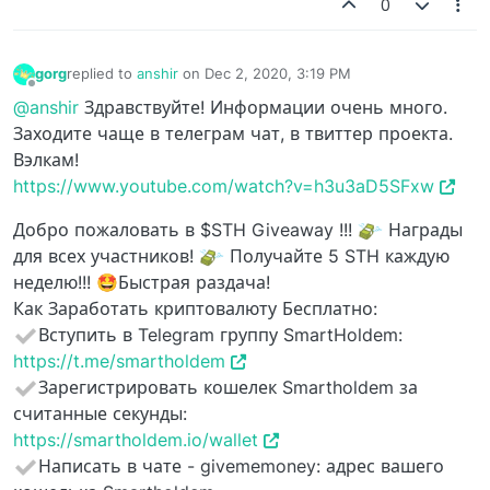
0
gorg
replied to
anshir
on
Dec 2, 2020, 3:19 PM
last edited by
Offline
@anshir
Здравствуйте! Информации очень много.
Заходите чаще в телеграм чат, в твиттер проекта.
Вэлкам!
https://www.youtube.com/watch?v=h3u3aD5SFxw
Добро пожаловать в $STH Giveaway !!!
Награды
для всех участников!
Получайте 5 STH каждую
неделю!!! 🤩Быстрая раздача!
Как Заработать криптовалюту Бесплатно:
Вступить в Telegram группу SmartHoldem:
https://t.me/smartholdem
Зарегистрировать кошелек Smartholdem за
считанные секунды:
https://smartholdem.io/wallet
Написать в чате - givememoney: адрес вашего