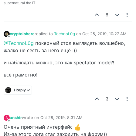
supernatural the IT
8
cryptoishere
replied to
TechnoL0g
on
Oct 25, 2019, 10:27 AM
last edited by
Offline
@TechnoL0g
покерный стол выглядеть волшебно,
жалко не сесть за него ещё :))
и наблюдать можно, это как spectator mode?!
всё грамотно!
1 Reply
3
anshir
wrote on
Oct 28, 2019, 8:31 AM
A
last edited by
Offline
Очень приятный интерфейс
Из-за этого лога стал заходить на форум))