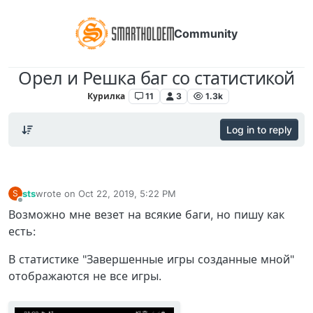
Community
Орел и Решка баг со статистикой
Курилка
11
3
1.3k
Log in to reply
sts
wrote on
Oct 22, 2019, 5:22 PM
S
last edited by
Offline
Возможно мне везет на всякие баги, но пишу как
есть:
В статистике "Завершенные игры созданные мной"
отображаются не все игры.