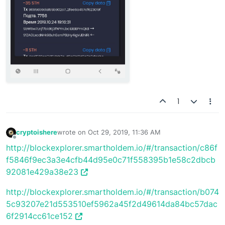
1
cryptoishere
wrote on
Oct 29, 2019, 11:36 AM
last edited by
Offline
http://blockexplorer.smartholdem.io/#/transaction/c86f
f5846f9ec3a3e4cfb44d95e0c71f558395b1e58c2dbcb
92081e429a38e23
http://blockexplorer.smartholdem.io/#/transaction/b074
5c93207e21d553510ef5962a45f2d49614da84bc57dac
6f2914cc61ce152