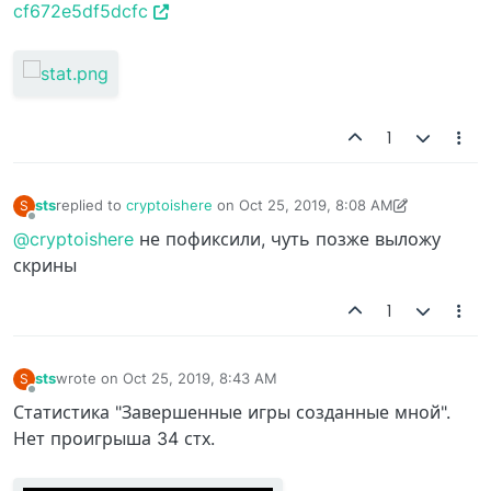
cf672e5df5dcfc
1
sts
replied to
cryptoishere
on
Oct 25, 2019, 8:08 AM
S
last edited by sts
Oct 25, 2019, 8:11 AM
Offline
@cryptoishere
не пофиксили, чуть позже выложу
скрины
1
sts
wrote on
Oct 25, 2019, 8:43 AM
S
last edited by
Offline
Статистика "Завершенные игры созданные мной".
Нет проигрыша 34 стх.