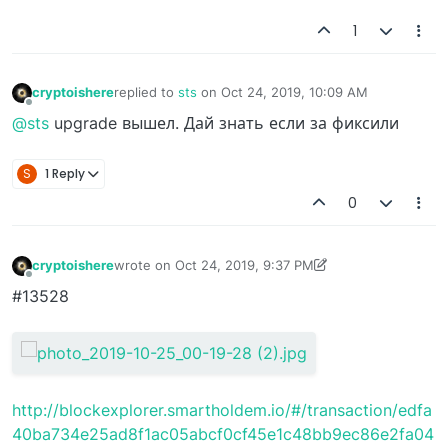
1
cryptoishere
replied to
sts
on
Oct 24, 2019, 10:09 AM
last edited by
Offline
@sts
upgrade вышел. Дай знать если за фиксили
S
1 Reply
0
cryptoishere
wrote on
Oct 24, 2019, 9:37 PM
last edited by cryptoishere
Oct 24, 2019, 9:41 PM
Offline
#13528
http://blockexplorer.smartholdem.io/#/transaction/edfa
40ba734e25ad8f1ac05abcf0cf45e1c48bb9ec86e2fa04