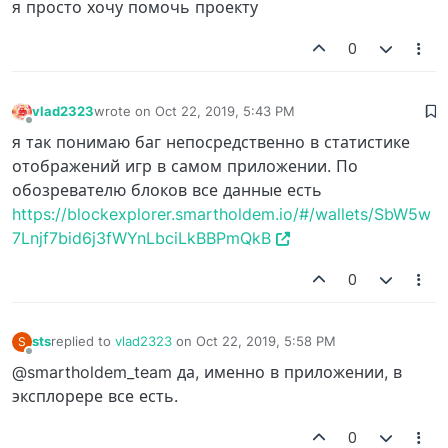
я просто хочу помочь проекту
0
vlad2323
wrote on
Oct 22, 2019, 5:43 PM
last edited by
Offline
я так понимаю баг непосредственно в статистике
отображений игр в самом приложении. По
обозревателю блоков все данные есть
https://blockexplorer.smartholdem.io/#/wallets/SbW5w
7Lnjf7bid6j3fWYnLbciLkBBPmQkB
0
sts
replied to
vlad2323
on
Oct 22, 2019, 5:58 PM
S
last edited by
Offline
@smartholdem_team да, именно в приложении, в
эксплорере все есть.
0