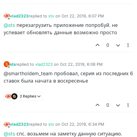
vlad2323
replied to
sts
on
Oct 22, 2019, 6:07 PM
last edited by
Offline
@sts
перезагрузить приложение попробуй. не
успевает обновлять данные возможно просто
0
sts
replied to
vlad2323
on
Oct 22, 2019, 6:08 PM
S
last edited by
Offline
@smartholdem_team пробовал, серия из последних 6
ставок была начата в воскресенье
2 Replies
0
vlad2323
replied to
sts
on
Oct 22, 2019, 6:34 PM
last edited by
Offline
@sts
спс. возьмем на заметку данную ситуацию.