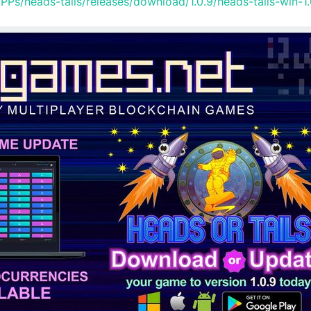
s/heads-tails/releases/download/1.0.9/heads-tails-win-1.