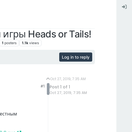
игры Heads or Tails!
1
posters
1.1k
views
Log in to reply
Oct 27, 2019, 7:35 AM
#1
Post 1 of 1
Oct 27, 2019, 7:35 AM
честным