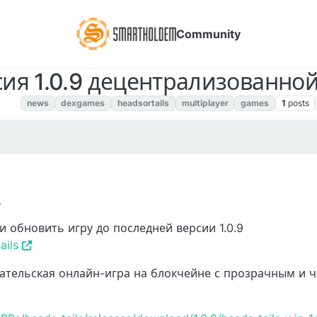
Community
ия 1.0.9 децентрализованной 
s RU
news
dexgames
headsortails
multiplayer
games
1
posts
019, 7:58 AM
и обновить игру до последней версии 1.0.9
ails
овательская онлайн-игра на блокчейне с прозрачным и 