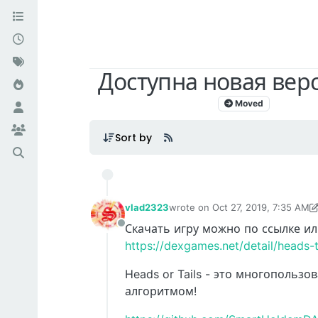
Доступна новая верс
Moved
Dex Game
Sort by
vlad2323
wrote on
Oct 27, 2019, 7:35 AM
last edited by vlad2323
Oct 27, 2
Скачать игру можно по ссылке ил
Offline
https://dexgames.net/detail/heads-t
Heads or Tails - это многопольз
алгоритмом!