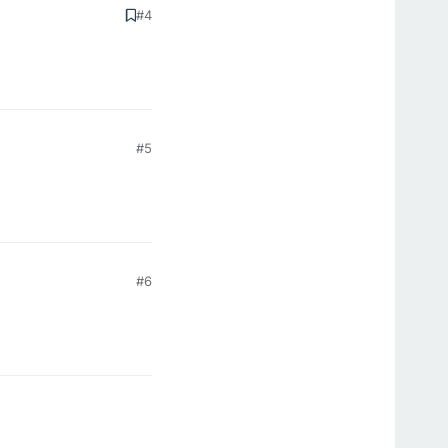
#4
#5
#6