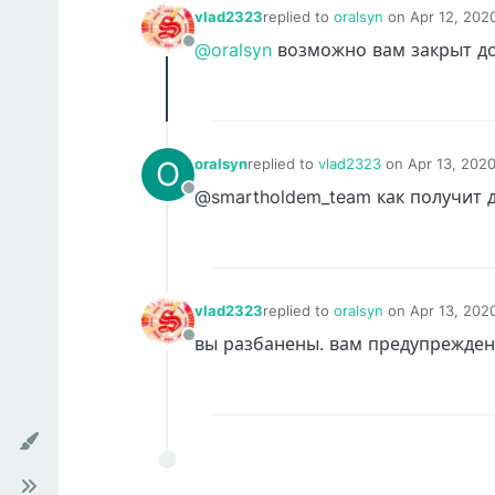
vlad2323
replied to
oralsyn
on
Apr 12, 202
last edited by
@oralsyn
возможно вам закрыт до
Offline
O
oralsyn
replied to
vlad2323
on
Apr 13, 2020
last edited by
@smartholdem_team как получит д
Offline
vlad2323
replied to
oralsyn
on
Apr 13, 202
last edited by
вы разбанены. вам предупреждени
Offline