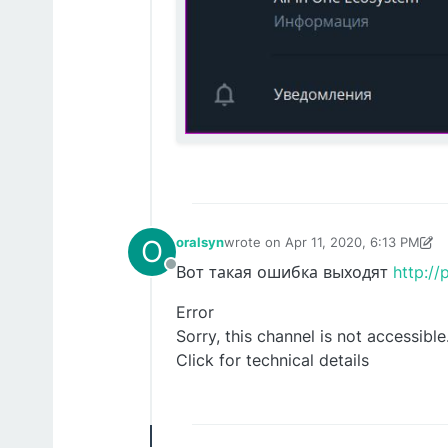
O
oralsyn
wrote on
Apr 11, 2020, 6:13 PM
last edited by oralsyn
Apr 11, 2020,
Вот такая ошибка выходят
http://
Offline
Error
Sorry, this channel is not accessible
Click for technical details