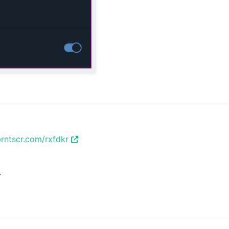
 6:14 PM
prntscr.com/rxfdkr
.