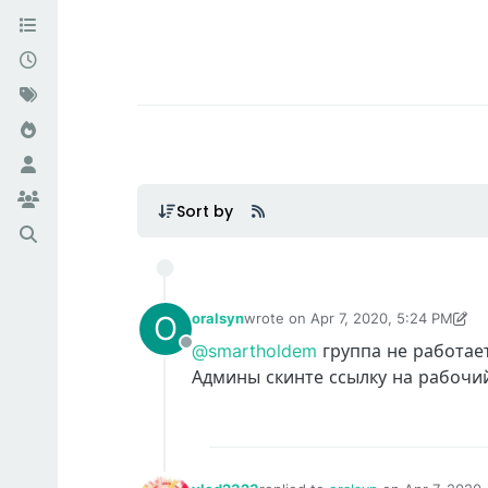
Sort by
O
oralsyn
wrote on
Apr 7, 2020, 5:24 PM
last edited by vlad2323
Apr 7, 2020
@smartholdem
группа не работае
Offline
Админы скинте ссылку на рабочи