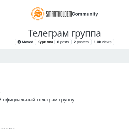
Community
Телеграм группа
Moved
Курилка
6
posts
2
posters
1.0k
views
, 7:17 PM
т
й официальный телеграм группу