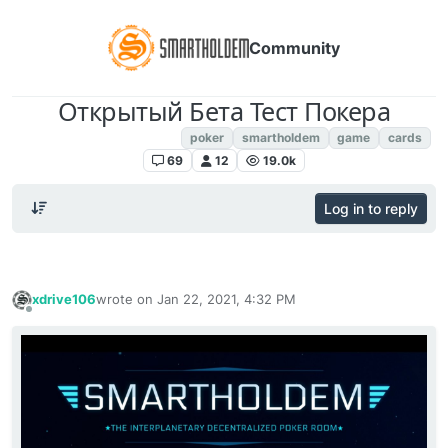
Community
Открытый Бета Тест Покера
Poker Room SmartHoldem
poker
smartholdem
game
cards
69
12
19.0k
Log in to reply
xdrive106
wrote on
Jan 22, 2021, 4:32 PM
last edited by
Offline