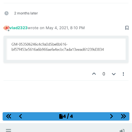
2 months later
vlad2323
wrote on
May 4, 2021, 8:10 PM
last edited by
Offline
0
Decentralized Gaming Platform
4 / 4