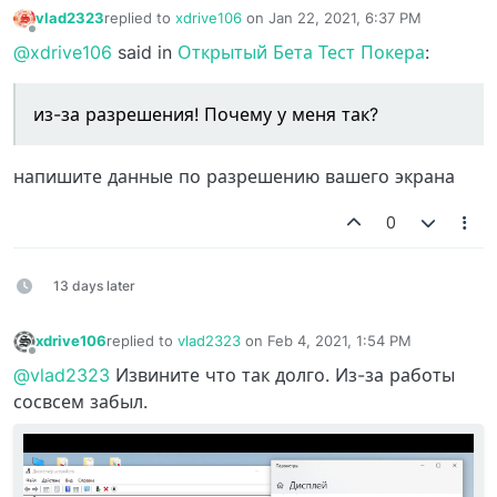
vlad2323
replied to
xdrive106
on
Jan 22, 2021, 6:37 PM
last edited by
Offline
@xdrive106
said in
Открытый Бета Тест Покера
:
из-за разрешения! Почему у меня так?
напишите данные по разрешению вашего экрана
0
13 days later
xdrive106
replied to
vlad2323
on
Feb 4, 2021, 1:54 PM
last edited by
Offline
@vlad2323
Извините что так долго. Из-за работы
сосвсем забыл.