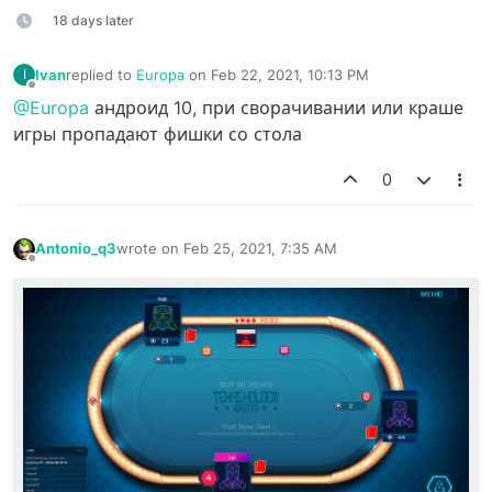
18 days later
Ivan
replied to
Europa
on
Feb 22, 2021, 10:13 PM
I
last edited by
Offline
@Europa
андроид 10, при сворачивании или краше
игры пропадают фишки со стола
0
Antonio_q3
wrote on
Feb 25, 2021, 7:35 AM
last edited by
Offline