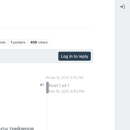
osts
1
posters
406
views
Log in to reply
Feb 15, 2021, 6:52 PM
#1
Post 1 of 1
Feb 15, 2021, 6:52 PM
унты трейдеров