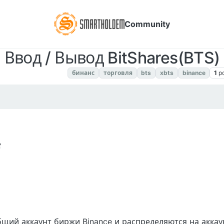
Community
Ввод / Вывод BitShares(BTS)
ain BEP2. Инструкции
бинанс
торговля
bts
xbts
binance
1
p
2022, 8:41 PM
бщий аккаунт биржи Binance и распределяются на акка