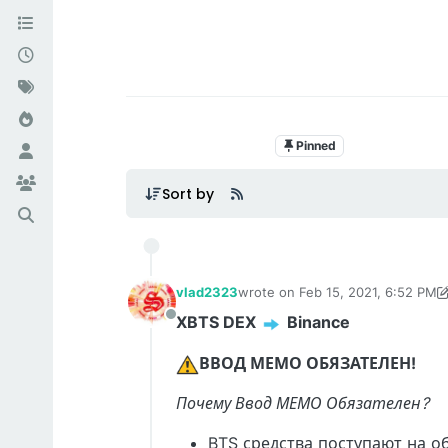
Pinned
FAQ Binance Ch
Sort by
vlad2323
wrote on
Feb 15, 2021, 6:52 PM
last edited by vlad2323
May 29, 
XBTS DEX
️ Binance
Offline
ВВОД МЕМО ОБЯЗАТЕЛЕН!
Почему Ввод МЕМО Обязателен?
BTS средства поступают на о