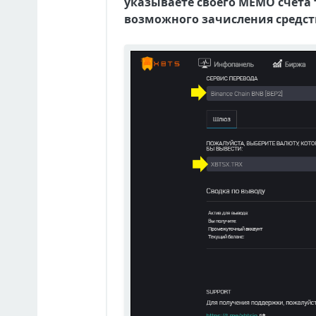
указываете своего МЕМО счета т
возможного зачисления средств