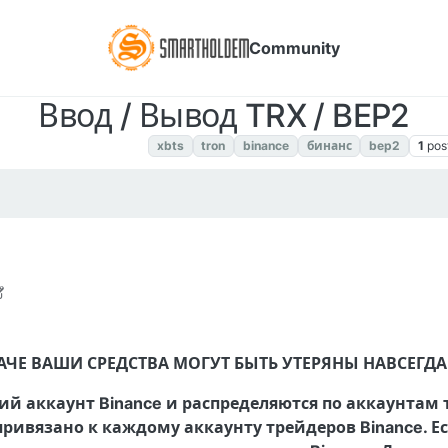
Community
Ввод / Вывод TRX / BEP2
Chain BEP2. Инструкции
xbts
tron
binance
бинанс
bep2
1
pos
021, 1:43 PM
АЧЕ ВАШИ СРЕДСТВА МОГУТ БЫТЬ УТЕРЯНЫ НАВСЕГДА
ий аккаунт Binance и распределяются по аккаунтам
привязано к каждому аккаунту трейдеров Binance. Е