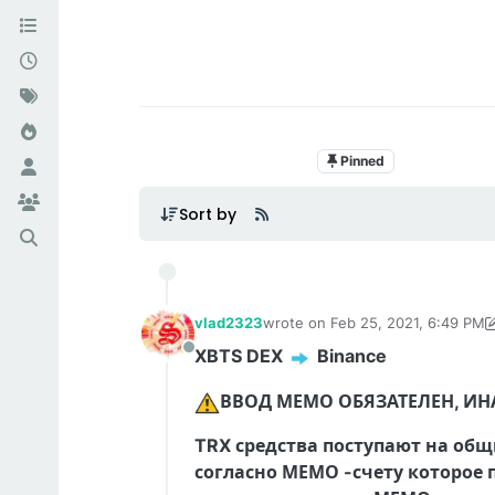
Pinned
FAQ Binance 
Sort by
vlad2323
wrote on
Feb 25, 2021, 6:49 PM
last edited by vlad2323
Mar 21, 2
XBTS DEX
️ Binance
Offline
️ВВОД МЕМО ОБЯЗАТЕЛЕН, ИН
TRX средства поступают на общ
согласно МЕМО -счету которое 