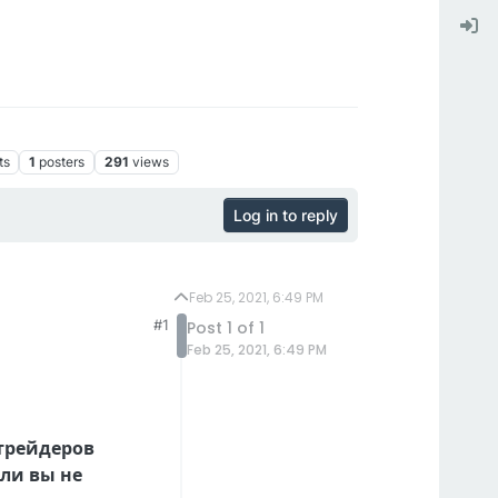
ts
1
posters
291
views
Log in to reply
Feb 25, 2021, 6:49 PM
#1
Post 1 of 1
Feb 25, 2021, 6:49 PM
 трейдеров
сли вы не