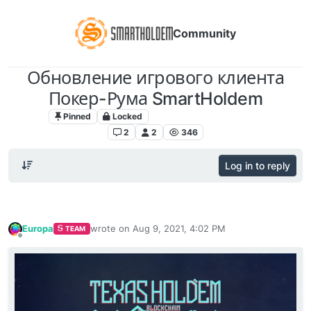
Community
Обновление игрового клиента
Покер-Рума SmartHoldem
Pinned
Locked
Poker Room SmartHoldem
2
2
346
Log in to reply
Europa
wrote on
Aug 9, 2021, 4:02 PM
TEAM
last edited by
Offline