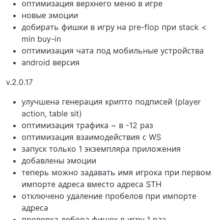
оптимизация верхнего меню в игре
новые эмоции
добирать фишки в игру на pre-flop при stack <
min buy-in
оптимизация чата под мобильные устройства
android версия
v.2.0.17
улучшена генерация крипто подписей (player
action, table sit)
оптимизация трафика ~ в -12 раз
оптимизация взаимодействия с WS
запуск только 1 экземпляра приложения
добавлены эмоции
теперь можно задавать имя игрока при первом
импорте адреса вместо адреса STH
отключено удаление пробелов при импорте
адреса
проверка добора фишек в игру 1 раз