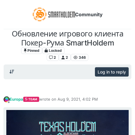
Community
Обновление игрового клиента
Покер-Рума SmartHoldem
Pinned
Locked
Poker Room SmartHoldem
2
2
346
Log in to reply
Europa
wrote on
Aug 9, 2021, 4:02 PM
TEAM
last edited by
Offline