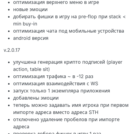
оптимизация верхнего меню в игре
новые эмоции
добирать фишки в игру на pre-flop при stack <
min buy-in
оптимизация чата под мобильные устройства
android версия
v.2.0.17
улучшена генерация крипто подписей (player
action, table sit)
оптимизация трафика ~ в -12 раз
оптимизация взаимодействия с WS
запуск только 1 экземпляра приложения
добавлены эмоции
теперь можно задавать имя игрока при первом
импорте адреса вместо адреса STH
отключено удаление пробелов при импорте
адреса
проверка добора фишек в игру 1 раз