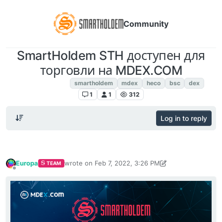
Community
SmartHoldem STH доступен для
торговли на MDEX.COM
Announcements
smartholdem
mdex
heco
bsc
dex
1
1
312
Log in to reply
Europa
wrote on
Feb 7, 2022, 3:26 PM
TEAM
last edited by Europa
Sep 8, 2022, 2:58 PM
Offline