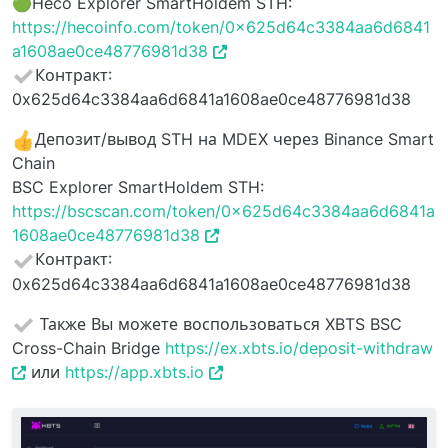
🟢Heco Explorer SmartHoldem STH:
https://hecoinfo.com/token/0x625d64c3384aa6d6841
a1608ae0ce48776981d38
Контракт:
0x625d64c3384aa6d6841a1608ae0ce48776981d38
Депозит/вывод STH на MDEX через Binance Smart
Chain
BSC Explorer SmartHoldem STH:
https://bscscan.com/token/0x625d64c3384aa6d6841a
1608ae0ce48776981d38
Контракт:
0x625d64c3384aa6d6841a1608ae0ce48776981d38
Также Вы можете воспользоваться XBTS BSC
Cross-Chain Bridge
https://ex.xbts.io/deposit-withdraw
или
https://app.xbts.io