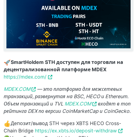
SmartHoldem STH доступен для торговли на
децентрализованной платформе MDEX
https://mdex.com/
MDEX.COM
— это платформа для межсетевых
транзакций, развернутая на BSC, HECO и Ethereum.
Объем транзакций и TVL
MDEX.COM
входят в топ
рейтинга DEX по версии CoinMarketCap и CoinGecko.
Депозит/вывод STH через XBTS HECO Cross-
Chain Bridge
https://ex.xbts.io/deposit-withdraw