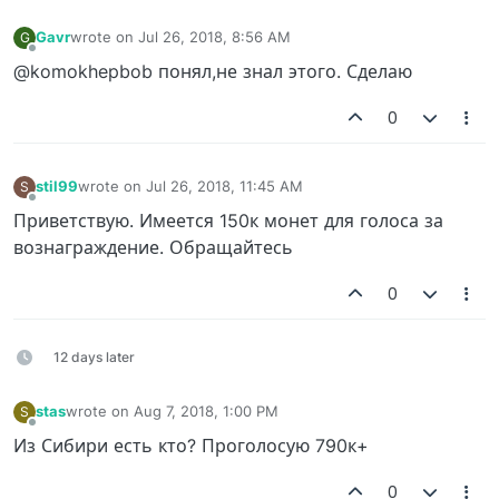
Gavr
wrote on
Jul 26, 2018, 8:56 AM
G
last edited by
Offline
@komokhepbob понял,не знал этого. Сделаю
0
stil99
wrote on
Jul 26, 2018, 11:45 AM
S
last edited by
Offline
Приветствую. Имеется 150к монет для голоса за
вознаграждение. Обращайтесь
0
12 days later
stas
wrote on
Aug 7, 2018, 1:00 PM
S
last edited by
Offline
Из Сибири есть кто? Проголосую 790к+
0