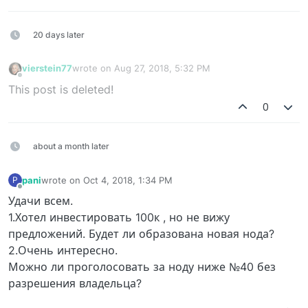
20 days later
vierstein77
wrote on
Aug 27, 2018, 5:32 PM
last edited by
Offline
This post is deleted!
0
about a month later
pani
wrote on
Oct 4, 2018, 1:34 PM
P
last edited by
Offline
Удачи всем.
1.Хотел инвестировать 100к , но не вижу
предложений. Будет ли образована новая нода?
2.Очень интересно.
Можно ли проголосовать за ноду ниже №40 без
разрешения владельца?