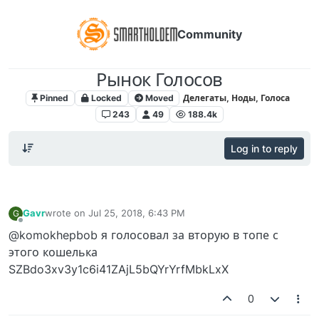
Community
Рынок Голосов
Pinned
Locked
Moved
Делегаты, Ноды, Голоса
243
49
188.4k
Log in to reply
Gavr
wrote on
Jul 25, 2018, 6:43 PM
G
last edited by
Offline
@komokhepbob я голосовал за вторую в топе с
этого кошелька
SZBdo3xv3y1c6i41ZAjL5bQYrYrfMbkLxX
0