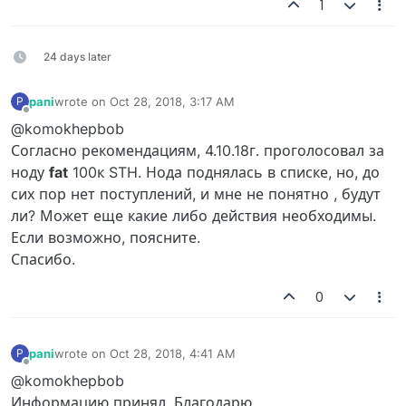
1
24 days later
pani
wrote on
Oct 28, 2018, 3:17 AM
P
last edited by
Offline
@komokhepbob
Согласно рекомендациям, 4.10.18г. проголосовал за
ноду
fat
100к STH. Нода поднялась в списке, но, до
сих пор нет поступлений, и мне не понятно , будут
ли? Может еще какие либо действия необходимы.
Если возможно, поясните.
Спасибо.
0
pani
wrote on
Oct 28, 2018, 4:41 AM
P
last edited by
Offline
@komokhepbob
Информацию принял. Благодарю.