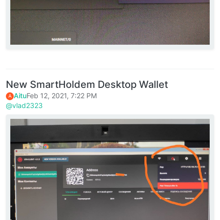
New SmartHoldem Desktop Wallet
Aitu
Feb 12, 2021, 7:22 PM
A
@vlad2323