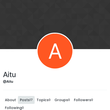
A
Aitu
@Aitu
About
Posts
Topics
Groups
Followers
17
0
0
0
Following
0