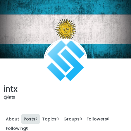
intx
@intx
About
Posts
Topics
Groups
Followers
2
0
0
0
Following
0