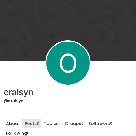
O
oralsyn
@oralsyn
About
Posts
Topics
Groups
Followers
3
1
0
0
Following
0